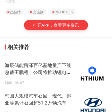
并核实。
#
杰普特
#
光连接
#
NEOPTICS
打开APP，查看更多资讯
相关推荐
海辰储能菏泽百亿基地量产下线
总裁王鹏程：公司将推动锂电长
时储能大规模交付
财闻
08-07
韩国大规模汽车召回，现代、起
亚等累计召回超51.2万辆汽车