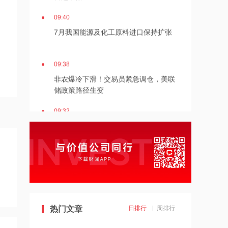
09:40
7月我国能源及化工原料进口保持扩张
09:38
非农爆冷下滑！交易员紧急调仓，美联
储政策路径生变
09:32
特朗普宣布砸30亿美元！联邦政府重金
押注关键矿产与电池项目
09:27
上海国投先导参与投资智微凌峰基金
09:26
热门文章
日排行
周排行
江苏省政府与华为签署深化战略合作协
议