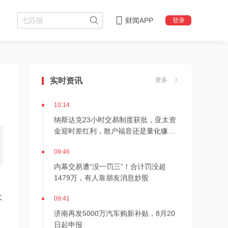
财闻APP
登录
10:15
星环聚能完成8.8亿元融资 持续推进聚
实时资讯
更多
变能源工程化
10:14
纳斯达克23小时交易制度获批，亚太资
金迎时差红利，散户福音还是量化镰刀
的狂欢？
09:46
内幕交易遭“没一罚三”！合计罚没超
1479万，有人靠朋友消息炒股
09:41
大
济南再发5000万汽车购新补贴，8月20
日起申报