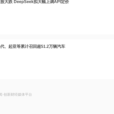
大跌 DeepSeek拟大幅上调API定价
代、起亚等累计召回超51.2万辆汽车
闻·创新财经媒体平台