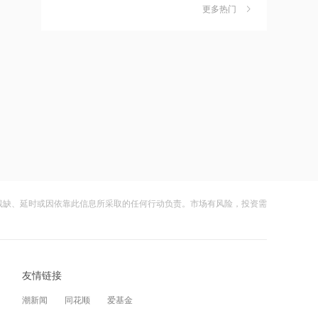
独家丨韩媒曝维信诺合肥产线良率仅三
6
网络安全风险需延后部署
更多热门
四成？公司回应：设备还在安装中，谈
何良率
财闻
08-07
09:14
霍尔木兹海峡附近船只遇袭起火
美国计划对含多晶硅产品征收15%的关
7
税
财闻
08-06
09:13
金价单周狂飙7%创七周新高，瑞银喊出
成功“逃顶”的两只翻倍基，宣布限购
8
2027年5000美元目标价
财闻
08-07
09:07
云南锗业4连板，磷化铟赛道活跃，多家
9
FOF迎来发行大年 年内首募规模已超
上市公司紧急澄清相关业务
1300亿元
残缺、延时或因依靠此信息所采取的任何行动负责。市场有风险，投资需
财闻
08-07
08:59
财闻早知道丨美股道指创新高SpaceX跌
10
7月我国线下消费持续升温 消费支付金
逾13% 宇树科技今日确定发行价
额同比增长2.2%
友情链接
财闻
08-06
08:59
潮新闻
同花顺
爱基金