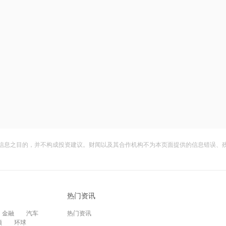
信息之目的，并不构成投资建议。财闻以及其合作机构不为本页面提供的信息错误、
热门资讯
金融
汽车
热门资讯
频
环球