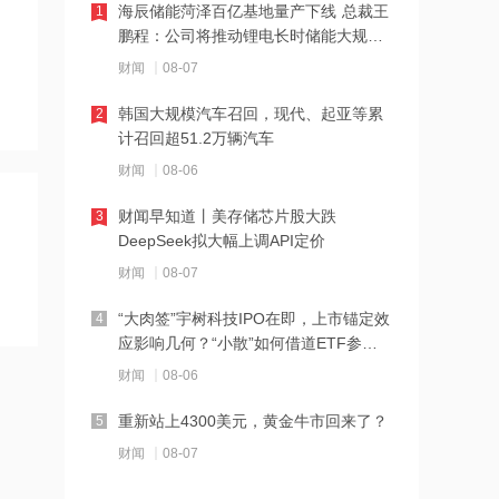
海辰储能菏泽百亿基地量产下线 总裁王
1
鹏程：公司将推动锂电长时储能大规模
09:26
交付
财闻
08-07
浙江海事局启动沿海Ⅰ级防台应急响应
韩国大规模汽车召回，现代、起亚等累
2
计召回超51.2万辆汽车
09:24
财闻
08-06
白酒总价再破9900元创月余新高！飞天
茅台1775元领涨，11大单品十涨一跌
财闻早知道丨美存储芯片股大跌
3
DeepSeek拟大幅上调API定价
09:18
财闻
08-07
伊朗官员称已与阿曼就霍尔木兹海峡通
行问题明确总体框架
“大肉签”宇树科技IPO在即，上市锚定效
4
应影响几何？“小散”如何借道ETF参
09:17
与？
财闻
08-06
非农利空变利好？SpaceX暴涨15%，光
通信大涨，存储芯片却遭抛售
重新站上4300美元，黄金牛市回来了？
5
财闻
08-07
09:14
奥特曼称OpenAI正推进Astra开放 但因