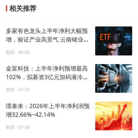
相关推荐
多家有色龙头上半年净利大幅预
增，验证产业高景气 云南锗业涨
停
财闻
08-05
金富科技：上半年净利预增最高
102%，拟募资3亿元加码液冷产
能
财闻
07-23
璞泰来：2026年上半年净利润预
增32.66%~42.14%
财闻
07-20