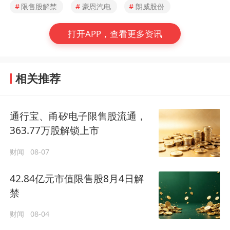
#
限售股解禁
#
豪恩汽电
#
朗威股份
打开APP，查看更多资讯
相关推荐
通行宝、甬矽电子限售股流通，
363.77万股解锁上市
财闻
08-07
42.84亿元市值限售股8月4日解
禁
财闻
08-04