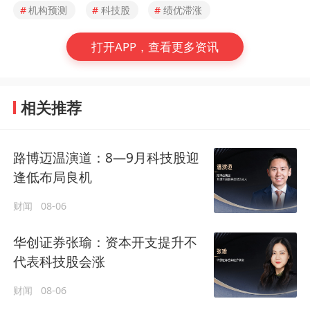
#
机构预测
#
科技股
#
绩优滞涨
打开APP，查看更多资讯
相关推荐
路博迈温演道：8—9月科技股迎
逢低布局良机
财闻
08-06
华创证券张瑜：资本开支提升不
代表科技股会涨
财闻
08-06