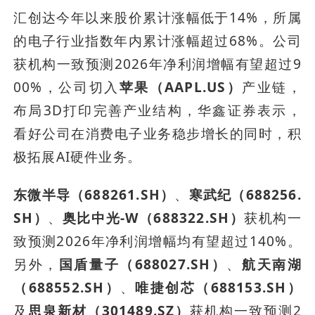
汇创达今年以来股价累计涨幅低于14%，所属
的电子行业指数年内累计涨幅超过68%。公司
获机构一致预测2026年净利润增幅有望超过9
00%，公司切入
苹果（AAPL.US）
产业链，
布局3D打印完善产业结构，华鑫证券表示，
看好公司在消费电子业务稳步增长的同时，积
极拓展AI硬件业务。
东微半导（688261.SH）
、
寒武纪（688256.
SH）
、
奥比中光-W（688322.SH）
获机构一
致预测2026年净利润增幅均有望超过140%。
另外，
国盾量子（688027.SH）
、
航天南湖
（688552.SH）
、
唯捷创芯（688153.SH）
及
思泉新材（301489.SZ）
获机构一致预测2