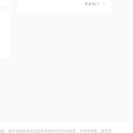
更多热门
21:15
茉莉奶白陷降薪罗生门，当事人称：公
6
摩根大通减持中兴通讯约742.81万股 每
司从未和员工进行协商
股作价约24.83港元
财闻
08-06
21:12
社保调仓路径曝光：减持6股、新进2
7
摩根大通减持华勤技术20.89万股 每股
股、加仓2股
作价约64.68港元
财闻
08-06
21:12
海昌海洋公园再迎百亿大佬，资本为何
8
兆易创新GD32 MCU再添新品，
扎堆亏损主题乐园？
以“芯”技术加速具身智能跃迁
财闻
08-06
21:10
大涨152%！哈啰、美团单车“好伙伴”登
9
迪信通拟提名许丽萍及刘亮为执行董事
陆A股
候选人
财闻
08-06
21:07
妖股出笼！爱丽家居一字涨停，达成10
10
国内商品期货开盘原油涨超2%，以军称
连板
在黎南部展开报复性空袭 打击真主党目
残缺、延时或因依靠此信息所采取的任何行动负责。市场有风险，投资需
财闻
08-06