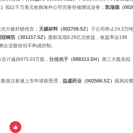
Z）
拟以千万美元收购海外公司完善存储测试业务；
凯瑞德（002
炫光片被封锁传言；
天赐材料（002709.SZ）
子公司终止24.3万
冠铜箔（301217.SZ）
股权实现8.29亿元收益，收益率达198
测企业股份但不构成控制。
合计减持875.03万股，
仕佳光子（688313.SH）
第三大股东拟
格鲁肽注射液上市申请获受理，
益盛药业（002566.SZ）
因风控