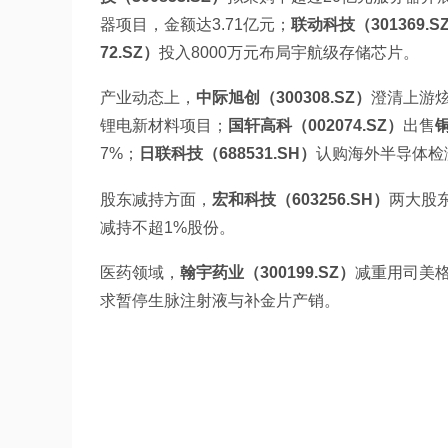
器项目，金额达3.71亿元；
联动科技（301369.S
72.SZ）
投入8000万元布局宇航级存储芯片。
产业动态上，
中际旭创（300308.SZ）
澄清上游
锂电新材料项目；
国轩高科（002074.SZ）
出售
铜
7%；
日联科技（688531.SH）
认购海外半导体检
股东减持方面，
宏和科技（603256.SH）
两大股东
减持不超1%股份。
医药领域，
翰宇药业（300199.SZ）
减重用司美
求暂停生脉注射液与补金片产销。