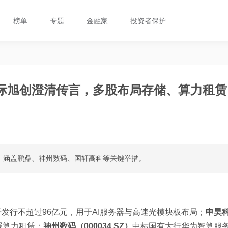
榜单
专题
金融家
投资者保护
中际旭创澄清传言，多股布局存储、算力租赁
，涵盖鹏鼎、神州数码、国轩高科等关键举措。
发行不超过96亿元，用于AI服务器与高速光模块板布局；
申昊
展算力租赁；
神州数码（000034.SZ）
中标国有大行华为智算服