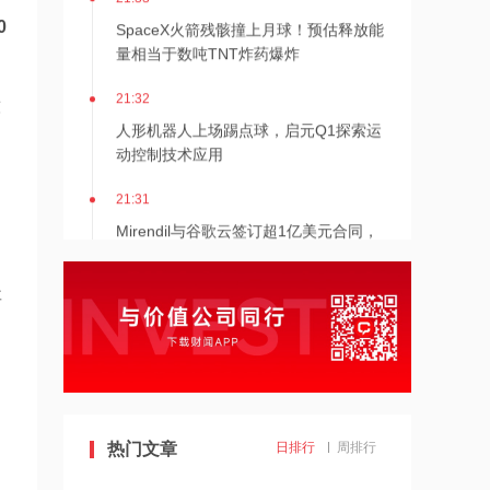
SpaceX火箭残骸撞上月球！预估释放能
0
量相当于数吨TNT炸药爆炸
21:32
吨
人形机器人上场踢点球，启元Q1探索运
动控制技术应用
21:31
Mirendil与谷歌云签订超1亿美元合同，
以扩展自改进AI
21:30
要
依顿电子：拟与一元航天共同组建印制
电路板产业生态股权投资基金
21:29
东吴证券国际首予海清智元“买入”评
级，目标价58.57港元
热门文章
日排行
周排行