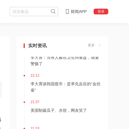
财闻APP
登录
22:18
李大霄：华尔街收割韩国市场痕迹明显
实时资讯
更多
22:13
李大霄：当有人躲在卫生间看盘，就要
警惕了
22:12
李大霄谈韩国股市：是率先反应的“金丝
雀”
21:37
美国制裁瓜子、水饺，网友笑了
科
21:33
务