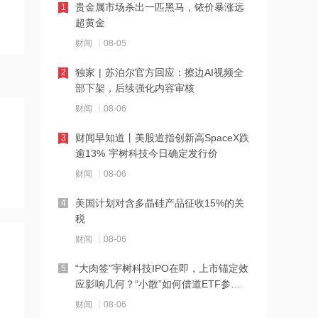
21:27
贵金属市场杀出一匹黑马，铱价暴涨远
1
西部数据、闪迪、SK海力士盘前集体暴
超黄金
跌！花旗、杰富瑞同日下调闪迪目标价
财闻
08-05
21:23
独家 | 苏泊尔官方回应：擦边AI视频全
2
北证龙虎榜丨5股上榜，森合高科龙虎榜
部下架，后续强化内容审核
净买入4653.21万元
财闻
08-06
21:18
财闻早知道丨美股道指创新高SpaceX跌
3
台风“白海豚”逼近华东沿海 多部门会商
逾13% 宇树科技今日确定发行价
部署防汛防台风工作
财闻
08-06
21:17
美国计划对含多晶硅产品征收15%的关
4
摩根大通增持安井食品约4.91万股 每股
税
作价约72.97港元
财闻
08-06
21:16
“大肉签”宇树科技IPO在即，上市锚定效
5
摩根大通增持天岳先进27.46万股 每股
应影响几何？“小散”如何借道ETF参
作价约57.71港元
与？
财闻
08-06