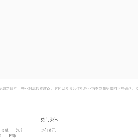
信息之目的，并不构成投资建议。财闻以及其合作机构不为本页面提供的信息错误、
热门资讯
金融
汽车
热门资讯
频
环球