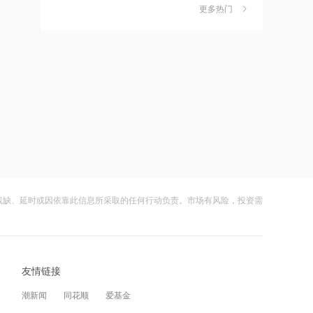
独家丨韩媒曝维信诺合肥产线良率仅三
6
五分之一
更多热门
四成？公司回应：设备还在安装中，谈
何良率
财闻
08-07
21:12
范式智能：附属公司就服务器及配件订
美国计划对含多晶硅产品征收15%的关
7
立售后回租协议
税
财闻
08-06
21:11
近10日58家A股公司获海外机构走访，
成功“逃顶”的两只翻倍基，宣布限购
8
东鹏饮料以36家机构调研居榜首
财闻
08-07
21:10
云南锗业4连板，磷化铟赛道活跃，多家
9
工业和信息化部新增配置P频段资源助
上市公司紧急澄清相关业务
力应对极端天气
残缺、延时或因依靠此信息所采取的任何行动负责。市场有风险，投资需
财闻
08-07
21:09
财闻早知道丨美股道指创新高SpaceX跌
10
国际油价上涨，7月全球食品价格指数创
逾13% 宇树科技今日确定发行价
三年多来新高
友情链接
财闻
08-06
21:08
潮新闻
同花顺
爱基金