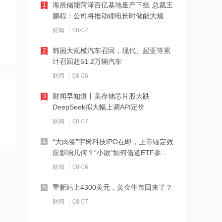
海辰储能菏泽百亿基地量产下线 总裁王
1
鹏程：公司将推动锂电长时储能大规模
21:23
交付
财闻
08-07
下周285.22亿元市值限售股解禁 陆家嘴
解禁71.1亿元居首
韩国大规模汽车召回，现代、起亚等累
2
计召回超51.2万辆汽车
21:20
财闻
08-06
中国再保险：何兴达董事任职资格获国
家金融监督管理总局核准
财闻早知道丨美存储芯片股大跌
3
DeepSeek拟大幅上调API定价
21:16
财闻
08-07
海川智能：公司自动衡器产品没有应用
于人形机器人或商业航天方向
“大肉签”宇树科技IPO在即，上市锚定效
4
应影响几何？“小散”如何借道ETF参
21:14
与？
财闻
08-06
南大光电：公司高纯磷烷产能为140吨/
年，可用于制备磷化铟
重新站上4300美元，黄金牛市回来了？
5
财闻
08-07
21:13
黑海无人机袭击致CPC石油装载量减少