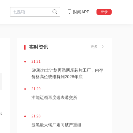
财闻APP
登录
21:36
内存价格高位或维持到2028年底！美股
实时资讯
更多
三大指数高开，美光、博通、英特尔集
体上涨
21:31
SK海力士计划再添两座芯片工厂，内存
价格高位或维持到2028年底
21:29
浙能迈领再度递表港交所
地
21:28
波黑最大钢厂走向破产重组