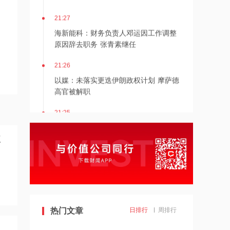
21:27
海新能科：财务负责人邓运因工作调整
原因辞去职务 张青素继任
21:26
以媒：未落实更迭伊朗政权计划 摩萨德
高官被解职
21:25
湖北能源：7月公司完成发电量37.89亿
千瓦时，同比减少12.66%
旺
21:24
北京：非京籍家庭购房社保个税缴纳年
限下调为一年
21:23
热门文章
日排行
周排行
美国重要数据出炉，美联储年底前加息
概率仍超80%