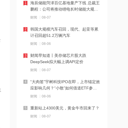
海辰储能菏泽百亿基地量产下线 总裁王
1
21:23
鹏程：公司将推动锂电长时储能大规模
交付
下周285.22亿元市值限售股解禁 陆家嘴
财闻
08-07
解禁71.1亿元居首
韩国大规模汽车召回，现代、起亚等累
2
21:20
计召回超51.2万辆汽车
受
中国再保险：何兴达董事任职资格获国
财闻
08-06
家金融监督管理总局核准
财闻早知道丨美存储芯片股大跌
3
21:16
DeepSeek拟大幅上调API定价
海川智能：公司自动衡器产品没有应用
财闻
08-07
于人形机器人或商业航天方向
“大肉签”宇树科技IPO在即，上市锚定效
4
21:14
应影响几何？“小散”如何借道ETF参
生
与？
南大光电：公司高纯磷烷产能为140吨/
财闻
08-06
年，可用于制备磷化铟
重新站上4300美元，黄金牛市回来了？
5
21:13
财闻
08-07
黑海无人机袭击致CPC石油装载量减少
多
五分之一