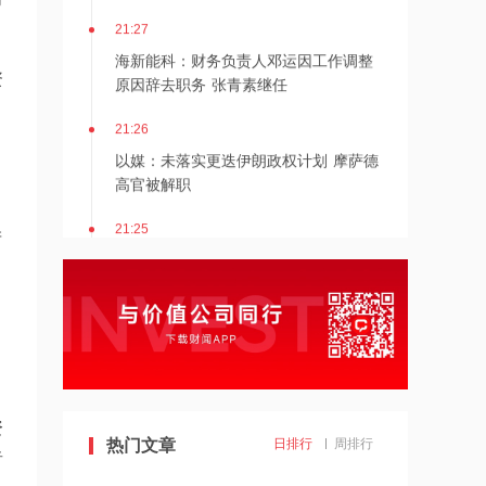
21:27
海新能科：财务负责人邓运因工作调整
原因辞去职务 张青素继任
资
21:26
以媒：未落实更迭伊朗政权计划 摩萨德
高官被解职
21:25
产
湖北能源：7月公司完成发电量37.89亿
千瓦时，同比减少12.66%
21:24
北京：非京籍家庭购房社保个税缴纳年
限下调为一年
21:23
资
热门文章
日排行
周排行
美国重要数据出炉，美联储年底前加息
者
概率仍超80%