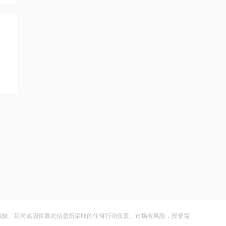
黑海无人机袭击致CPC石油装载量减少
五分之一
21:12
范式智能：附属公司就服务器及配件订
立售后回租协议
21:11
近10日58家A股公司获海外机构走访，
东鹏饮料以36家机构调研居榜首
21:10
工业和信息化部新增配置P频段资源助
力应对极端天气
21:09
国际油价上涨，7月全球食品价格指数创
三年多来新高
残缺、延时或因依靠此信息所采取的任何行动负责。市场有风险，投资需