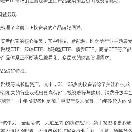
着ETF市场的发展逻辑正由产品驱动加速迈向投资者驱动。
日益显现
统梳理了当前ETF投资者的产品偏好图谱。
前投资者配置的核心品类，其中科技、新能源、医药等行业主题最
ETF、策略ETF、增强型ETF、债券ETF、商品ETF等产品
F产品体系正不断满足差异化、多层次的财富管理需求。
产品偏好特征。
跨境等成长型资产。其中，31—35岁的投资者除了关注科技成
密切相关的行业表现出更高偏好，投资选择与购房、消费升级等
的新特征。中年投资者则更加注重资产多元配置，而年龄较大的投
“小试牛刀—全面尝试—大道至简”的演进规律。新手投资者更多选
；随着投资经验积累，投资者逐步扩展至行业主题、宽基、策略等