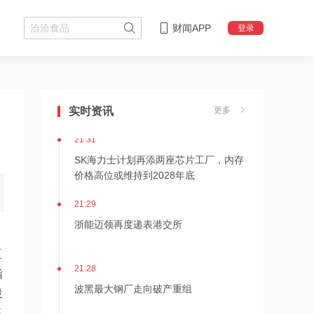
财闻APP
登录
21:36
内存价格高位或维持到2028年底！美股
三大指数高开，美光、博通、英特尔集
实时资讯
更多
体上涨
21:31
SK海力士计划再添两座芯片工厂，内存
价格高位或维持到2028年底
21:29
浙能迈领再度递表港交所
区
21:28
指
波黑最大钢厂走向破产重组
投
高