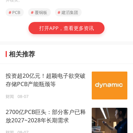
#
PCB
#
覆铜板
#
建滔集团
打开APP，查看更多资讯
相关推荐
投资超20亿元！超颖电子欲突破
存储PCB产能瓶颈等
财闻
08-07
2700亿PCB巨头：部分客户已释
放2027~2028年长期需求
财闻
08-07