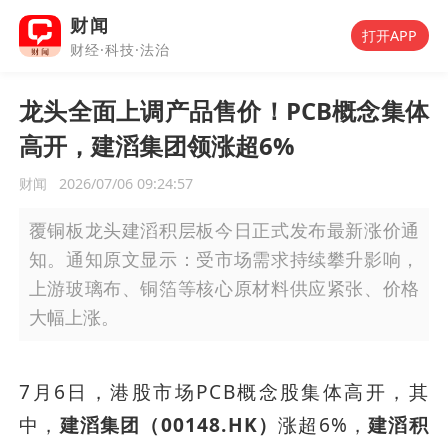
财闻
打开APP
财经·科技·法治
龙头全面上调产品售价！PCB概念集体
高开，建滔集团领涨超6%
财闻
2026/07/06 09:24:57
覆铜板龙头建滔积层板今日正式发布最新涨价通
知。通知原文显示：受市场需求持续攀升影响，
上游玻璃布、铜箔等核心原材料供应紧张、价格
大幅上涨。
7月6日，港股市场PCB概念股集体高开，其
中，
建滔集团（00148.HK）
涨超6%，
建滔积