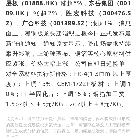
层板（01888.HK）
涨超5%，
东岳集团（001
89.HK）
涨超2%，
胜宏科技（300476.S
Z）
、
广合科技（001389.SZ）
涨超1%。消息
面上，覆铜板龙头建滔积层板今日正式发布最
新涨价通知。通知原文显示：受市场需求持续
攀升影响，上游玻璃布、铜箔等核心原材料供
应紧张、价格大幅上涨。公司自即日起接单，
对全系材料执行新价格：FR-4(1.3mm 以上厚
度)：上调15%；CEM-1/22F板材：上调1
0%；PP半固化片：上调15%；铜箔加工费：
1.5oz以下 + 5元/KG，2oz以上 + 8元/KG。
免责声明：财闻致力于提供真实、准确的信息，但不构成任何形式
的实质性投资建议或决策依据。文章中可能存在涉及人工智能模型
辅助生成或分析的信息，可能存在一定的偏差或遗漏，请自行判断
并核实。