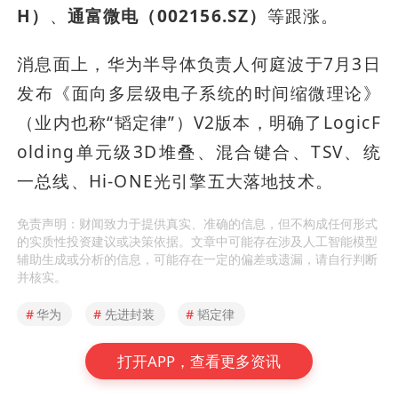
H）
、
通富微电（002156.SZ）
等跟涨。
消息面上，华为半导体负责人何庭波于7月3日
发布《面向多层级电子系统的时间缩微理论》
（业内也称“韬定律”）V2版本，明确了LogicF
olding单元级3D堆叠、混合键合、TSV、统
一总线、Hi-ONE光引擎五大落地技术。
免责声明：财闻致力于提供真实、准确的信息，但不构成任何形式
的实质性投资建议或决策依据。文章中可能存在涉及人工智能模型
辅助生成或分析的信息，可能存在一定的偏差或遗漏，请自行判断
并核实。
#
华为
#
先进封装
#
韬定律
打开APP，查看更多资讯