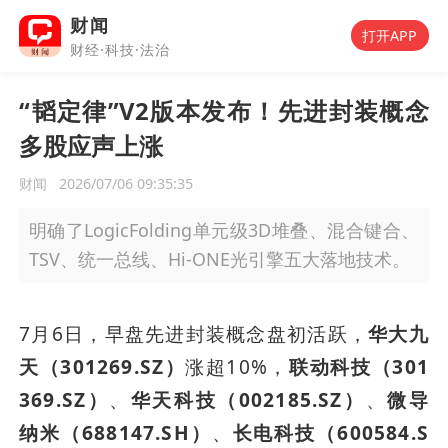
财闻
打开APP
财经·科技·法治
“韬定律”V2版本发布！先进封装概念
多股应声上涨
财闻
2026/07/06 09:35:35
明确了LogicFolding单元级3D堆叠、混合键合、
TSV、统一总线、Hi-ONE光引擎五大落地技术。
7月6日，早盘先进封装概念盘初活跃，
华大九
天（301269.SZ）
涨超10%，
联动科技（301
369.SZ）
、
华天科技（002185.SZ）
、
微导
纳米（688147.SH）
、
长电科技（600584.S