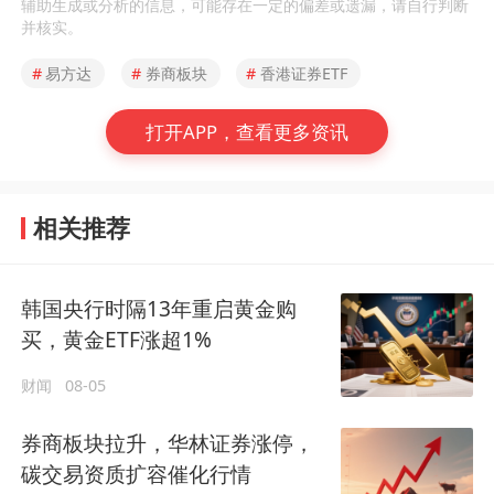
辅助生成或分析的信息，可能存在一定的偏差或遗漏，请自行判断
并核实。
#
易方达
#
券商板块
#
香港证券ETF
打开APP，查看更多资讯
相关推荐
韩国央行时隔13年重启黄金购
买，黄金ETF涨超1%
财闻
08-05
券商板块拉升，华林证券涨停，
碳交易资质扩容催化行情