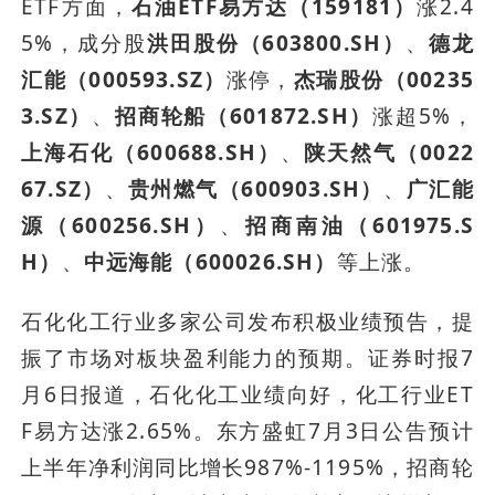
ETF方面，
石油ETF易方达（159181）
涨2.4
5%，成分股
洪田股份（603800.SH）
、
德龙
汇能（000593.SZ）
涨停，
杰瑞股份（00235
3.SZ）
、
招商轮船（601872.SH）
涨超5%，
上海石化（600688.SH）
、
陕天然气（0022
67.SZ）
、
贵州燃气（600903.SH）
、
广汇能
源（600256.SH）
、
招商南油（601975.S
H）
、
中远海能（600026.SH）
等上涨。
石化化工行业多家公司发布积极业绩预告，提
振了市场对板块盈利能力的预期。证券时报7
月6日报道，石化化工业绩向好，化工行业ET
F易方达涨2.65%。东方盛虹7月3日公告预计
上半年净利润同比增长987%-1195%，招商轮