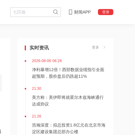
财闻APP
登录
2026-08-06 07:10
140亿美元回购难解指引压力！闪迪营
收暴增372%，展望“不够惊艳”股价盘后
实时资讯
更多
大跌
2026-08-06 06:28
净利暴增12倍！西部数据业绩指引全面
超预期，股价盘后仍跌超11%
21:30
美方称：美伊即将就霍尔木兹海峡通行
达成协议
21:26
浩瀚深度：拟总投资1.8亿元在北京市海
淀区建设集团总部办公楼
1