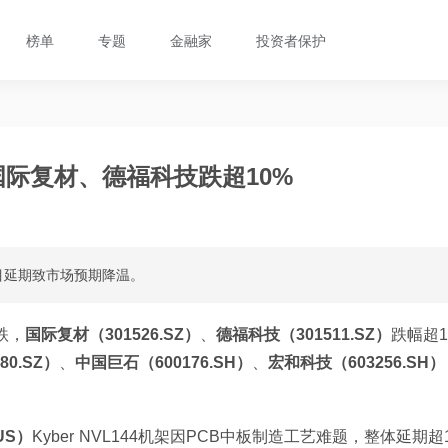
榜单
专题
金融家
投资者保护
国际复材、德福科技跌超10%
目延期致市场预期降温。
跌，
国际复材（301526.SZ）
、
德福科技（301511.SZ）
跌幅超1
80.SZ）
、
中国巨石（600176.SH）
、
宏和科技（603256.SH）
US）
Kyber NVL144机架因PCB中板制造工艺难题，整体延期超