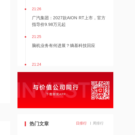
21:26
广汽集团：2027款AION RT上市，官方
指导价9.98万元起
21:25
脑机业务有何进展？熵基科技回应
21:24
公司有太空光伏业务吗？英杰电气回应
21:24
朗特智能：除了和优必选有深度合作以
外，人形机器人暂时还未有正式订单落
地
21:23
热门文章
日排行
周排行
京东方A：玻璃基封装载板相关业务尚
在技术探讨和验证阶段