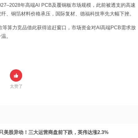
27–2028年高端AI PCB及覆铜板市场规模，此前被透支的高速
玻纤、铜箔材料价格承压，国际复材、德福科技率先大幅下挫。
歌等算力竞品借此获得追赶窗口，市场资金对AI高端PCB需求放
升温。
太赞了
多只美股异动！三大运营商盘前下跌，英伟达涨2.3%