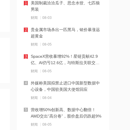
美国制裁洽洽瓜子、思念水饺、七匹狼
1
男装
21:22
财闻
08-03
龙头企业连续提价，白酒行业企稳了吗
贵金属市场杀出一匹黑马，铱价暴涨远
2
超黄金
21:21
财闻
08-05
以军空袭黎巴嫩南部
SpaceX营收暴增92%！星链贡献42.9
3
亿、AI仍亏12.6亿，与特斯拉关联交易
21:20
曝光
财闻
08-05
杰富瑞下调消费电子零售商百思买评级
至“持有”
外媒称美国拟禁止进口中国新型数据中
4
心设备，中国驻美国大使馆回应
21:20
财闻
08-04
欧菲光：周亮辞去董事会秘书职务，聘
任李茵为公司副总经理、董事会秘书
营收增50%创新高、数据中心翻倍！
5
AMD交出“高分卷”，股价盘后仍跌超9%
21:19
财闻
08-05
ST椰岛：董事兼副总经理李铁锋因身体