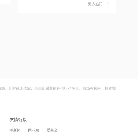
原因暂无法正常履行职责
更多热门
财闻早知道丨道指标普创历史新高
6
SpaceX业绩炸裂不敌解禁风暴盘后跌逾
21:17
8%
财闻
08-05
中信海直：吴星海当选为第九届董事会
职工董事
嘀嗒出行发布2026周边游洞察：本地人
7
正在重新定义“去哪玩”
21:17
财闻
08-04
白俄罗斯7月对俄汽油和柴油出口创历史
新高
公司及实控人遭证监会立案 联创光电一
8
字跌停
21:13
财闻
08-05
光韵达：目前暂无AI、算力或数据中心
领域的业务
残缺、延时或因依靠此信息所采取的任何行动负责。市场有风险，投资需
DeepSeek又打赢了价格战
9
21:12
财闻
08-03
世纪恒通：暂不涉及端到端机器人大模
光模块进口限制草案扰动短期情绪，国
10
型训练
友情链接
产算力自主可控方向获资金回补
21:12
财闻
08-05
潮新闻
同花顺
爱基金
大科学装置强流重离子加速器首个实验