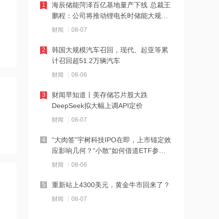
海辰储能菏泽百亿基地量产下线 总裁王
1
鹏程：公司将推动锂电长时储能大规模
12:23
交付
财闻
08-07
2026年8月票房破15亿
韩国大规模汽车召回，现代、起亚等累
2
计召回超51.2万辆汽车
12:22
财闻
08-06
特朗普说很多人称他是最伟大总统之一
财闻早知道丨美存储芯片股大跌
3
DeepSeek拟大幅上调API定价
12:21
财闻
08-07
新兴产业新设企业40万户 上半年全国经
营主体发展数据发布
“大肉签”宇树科技IPO在即，上市锚定效
4
应影响几何？“小散”如何借道ETF参
12:20
与？
财闻
08-06
消息人士：马斯克拒绝让乌克兰用“星
链”打击俄境内目标
重新站上4300美元，黄金牛市回来了？
5
财闻
08-07
12:20
金饰克价重返1300元