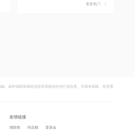
独家丨韩媒曝维信诺合肥产线良率仅三
6
更多热门
四成？公司回应：设备还在安装中，谈
何良率
财闻
08-07
11:24
估值近500亿！AI数据中心巨头Switch秘
美国计划对含多晶硅产品征收15%的关
7
密递表，最早11月登陆美股
税
财闻
08-06
11:22
伊朗称防务协议无法保障沙特安全
成功“逃顶”的两只翻倍基，宣布限购
8
财闻
08-07
11:10
云南锗业4连板，磷化铟赛道活跃，多家
9
中国电信与内蒙古自治区人民政府签署
上市公司紧急澄清相关业务
战略合作协议
残缺、延时或因依靠此信息所采取的任何行动负责。市场有风险，投资需
财闻
08-07
11:09
财闻早知道丨美股道指创新高SpaceX跌
10
全球首个长时储能一体化产业园在菏泽
逾13% 宇树科技今日确定发行价
量产
友情链接
财闻
08-06
11:08
潮新闻
同花顺
爱基金