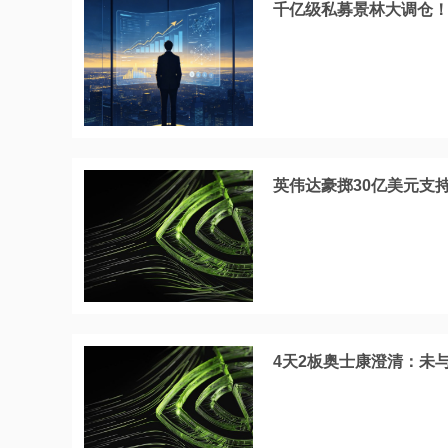
千亿级私募景林大调仓！清
英伟达豪掷30亿美元支持
4天2板奥士康澄清：未