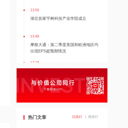
13:50
湖北首家宇树科技产业学院成立
13:49
摩根大通：第二季度美国和欧洲地区均
出现EPS超预期情况
12:28
杭台高铁温玉段开通运营
12:27
贝森特称霍尔木兹海峡将逐步失去战略
重要性
12:26
热门文章
日排行
周排行
金饰克价重返1300元！国际金价大涨，
机构：本轮底部已现，后市看涨