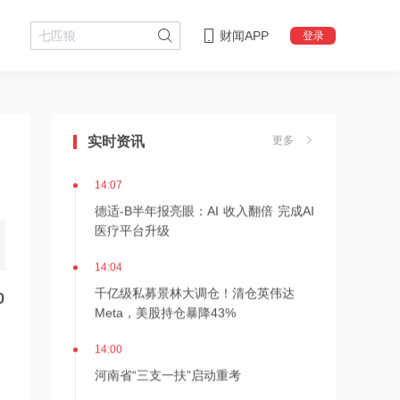
财闻APP
登录
14:08
中信聚信落子南京
实时资讯
更多
14:07
德适-B半年报亮眼：AI 收入翻倍 完成AI
医疗平台升级
14:04
千亿级私募景林大调仓！清仓英伟达
0
Meta，美股持仓暴降43%
14:00
河南省“三支一扶”启动重考