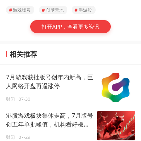
#
游戏版号
#
创梦天地
#
手游股
打开APP，查看更多资讯
相关推荐
7月游戏获批版号创年内新高，巨
人网络开盘再逼涨停
财闻
07-30
港股游戏板块集体走高，7月版号
创五年单批峰值，机构看好板块
估值修复机会
财闻
07-29