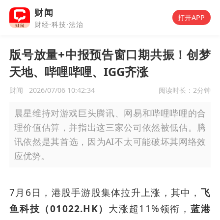
财闻
打开APP
财经·科技·法治
版号放量+中报预告窗口期共振！创梦
天地、哔哩哔哩、IGG齐涨
财闻
2026/07/06 10:42:34
阅读时长：
2分钟
晨星维持对游戏巨头腾讯、网易和哔哩哔哩的合
理价值估算，并指出这三家公司依然被低估。腾
讯依然是其首选，因为AI不太可能破坏其网络效
应优势。
7月6日，港股手游股集体拉升上涨，其中，
飞
鱼科技（01022.HK）
大涨超11%领衔，
蓝港