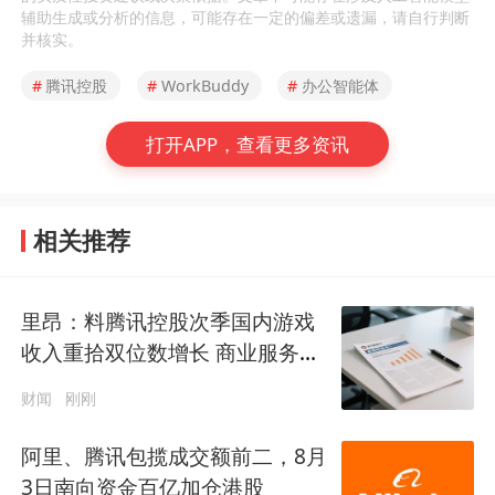
辅助生成或分析的信息，可能存在一定的偏差或遗漏，请自行判断
并核实。
#
腾讯控股
#
WorkBuddy
#
办公智能体
打开APP，查看更多资讯
相关推荐
里昂：料腾讯控股次季国内游戏
收入重拾双位数增长 商业服务收
入加速至逾20%
财闻
刚刚
阿里、腾讯包揽成交额前二，8月
3日南向资金百亿加仓港股