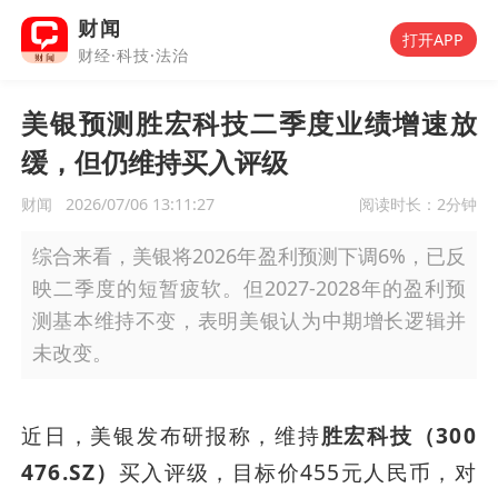
财闻
打开APP
财经·科技·法治
美银预测胜宏科技二季度业绩增速放
缓，但仍维持买入评级
财闻
2026/07/06 13:11:27
阅读时长：
2分钟
综合来看，美银将2026年盈利预测下调6%，已反
映二季度的短暂疲软。但2027-2028年的盈利预
测基本维持不变，表明美银认为中期增长逻辑并
未改变。
近日，美银发布研报称，维持
胜宏科技（300
476.SZ）
买入评级，目标价455元人民币，对