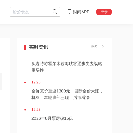
财闻APP
登录
12:28
杭台高铁温玉段开通运营
实时资讯
更多
12:27
贝森特称霍尔木兹海峡将逐步失去战略
重要性
12:26
金饰克价重返1300元！国际金价大涨，
机构：本轮底部已现，后市看涨
12:23
2026年8月票房破15亿