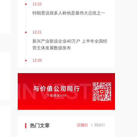
12:22
特朗普说很多人称他是最伟大总统之一
12:21
新兴产业新设企业40万户 上半年全国经
营主体发展数据发布
12:20
消息人士：马斯克拒绝让乌克兰用“星
链”打击俄境内目标
12:20
金饰克价重返1300元
11:24
估值近500亿！AI数据中心巨头Switch秘
热门文章
日排行
周排行
密递表，最早11月登陆美股