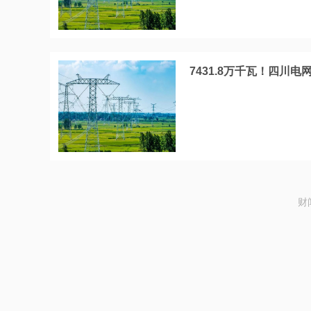
7431.8万千瓦！四川
财