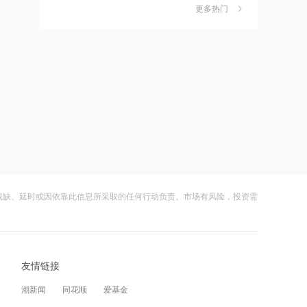
独家丨韩媒曝维信诺合肥产线良率仅三
6
更多热门
四成？公司回应：设备还在安装中，谈
10:38
何良率
财闻
08-07
宁波机场即将停航，江浙沪一带受台
风“白海豚”影响航班取消率高
美国计划对含多晶硅产品征收15%的关
7
税
10:37
财闻
08-06
伊朗总统称与美谈判过程中从未让步
成功“逃顶”的两只翻倍基，宣布限购
8
财闻
08-07
10:36
首批16家基金公司出手！上报两大创业
云南锗业4连板，磷化铟赛道活跃，多家
9
板相关ETF
上市公司紧急澄清相关业务
残缺、延时或因依靠此信息所采取的任何行动负责。市场有风险，投资需
财闻
08-07
10:34
北京购房政策调整！非京籍家庭购房社
财闻早知道丨美股道指创新高SpaceX跌
10
保个税缴纳年限下调为一年
逾13% 宇树科技今日确定发行价
友情链接
财闻
08-06
10:33
潮新闻
同花顺
爱基金
宇树科技王兴兴：人形机器人距离工业