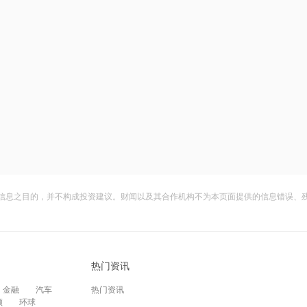
信息之目的，并不构成投资建议。财闻以及其合作机构不为本页面提供的信息错误、
热门资讯
金融
汽车
热门资讯
频
环球