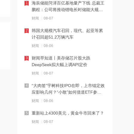
海辰储能菏泽百亿基地量产下线 总裁王
1
11:22
鹏程：公司将推动锂电长时储能大规模
伊朗称防务协议无法保障沙特安全
交付
财闻
08-07
韩国大规模汽车召回，现代、起亚等累
2
11:10
计召回超51.2万辆汽车
中国电信与内蒙古自治区人民政府签署
财闻
08-06
战略合作协议
财闻早知道丨美存储芯片股大跌
3
11:09
DeepSeek拟大幅上调API定价
全球首个长时储能一体化产业园在菏泽
财闻
08-07
量产
“大肉签”宇树科技IPO在即，上市锚定效
4
11:08
应影响几何？“小散”如何借道ETF参
国融基金总经理变更
与？
财闻
08-06
重新站上4300美元，黄金牛市回来了？
5
11:07
财闻
08-07
战略大转移？SK海力士评估出售重庆工
厂，全力押注韩国本土扩产