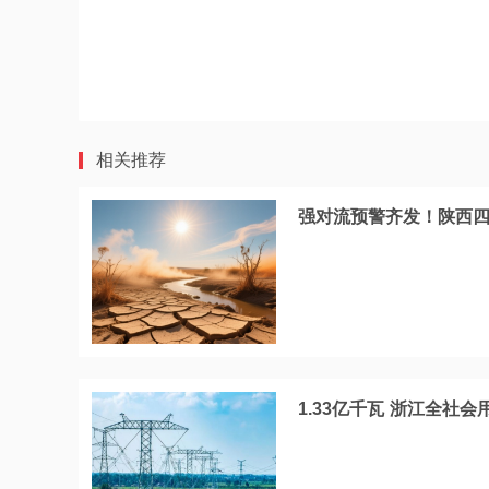
相关推荐
强对流预警齐发！陕西四
1.33亿千瓦 浙江全社