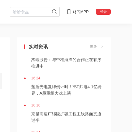
财闻APP
登录
16:29
美国会参议院通过临时拨款法案
实时资讯
更多
16:25
杰瑞股份：与中核海洋的合作正在有序
推进中
16:24
蓝盾光电复牌倒计时！*ST帅电4.1亿跨
界，A股重组大戏上演
16:16
京昆高速广绵段扩容工程主线路面贯通
过半
16:14