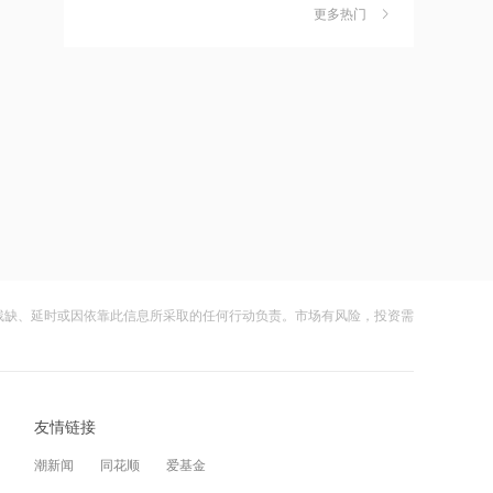
独家丨韩媒曝维信诺合肥产线良率仅三
6
更多热门
12:28
四成？公司回应：设备还在安装中，谈
何良率
杭台高铁温玉段开通运营
财闻
08-07
美国计划对含多晶硅产品征收15%的关
7
12:27
税
贝森特称霍尔木兹海峡将逐步失去战略
财闻
08-06
重要性
成功“逃顶”的两只翻倍基，宣布限购
8
12:26
财闻
08-07
金饰克价重返1300元！国际金价大涨，
机构：本轮底部已现，后市看涨
云南锗业4连板，磷化铟赛道活跃，多家
9
上市公司紧急澄清相关业务
残缺、延时或因依靠此信息所采取的任何行动负责。市场有风险，投资需
12:23
财闻
08-07
2026年8月票房破15亿
财闻早知道丨美股道指创新高SpaceX跌
10
逾13% 宇树科技今日确定发行价
12:22
友情链接
财闻
08-06
特朗普说很多人称他是最伟大总统之一
潮新闻
同花顺
爱基金