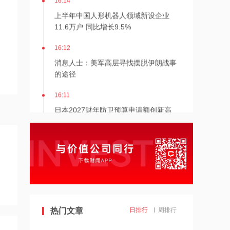
上半年中国人形机器人领域新设企业
11.6万户 同比增长9.5%
16:12
消息人士：美军高层寻找摆脱伊朗战事
的途径
16:11
日本2027财年防卫预算申请额创新高
16:10
阳光电源：FCC政策主要限制新产品认
证 不影响已获认证产品的销售
14:08
中信聚信落子南京
热门文章
日排行
周排行