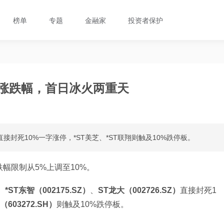
榜单
专题
金融家
投资者保护
%涨跌幅，首日冰火两重天
接封死10%一字涨停，*ST美芝、*ST联翔则触及10%跌停板。
跌幅限制从5%上调至10%。
、
*ST东智（002175.SZ）
、
ST龙大（002726.SZ）
直接封死1
（603272.SH）
则触及10%跌停板。