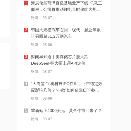
14:07
海辰储能菏泽百亿基地量产下线 总裁王
1
鹏程：公司将推动锂电长时储能大规模
德适-B半年报亮眼：AI 收入翻倍 完成AI
交付
医疗平台升级
财闻
08-07
14:04
韩国大规模汽车召回，现代、起亚等累
2
计召回超51.2万辆汽车
千亿级私募景林大调仓！清仓英伟达
Meta，美股持仓暴降43%
财闻
08-06
14:00
财闻早知道丨美存储芯片股大跌
3
DeepSeek拟大幅上调API定价
河南省“三支一扶”启动重考
财闻
08-07
13:50
“大肉签”宇树科技IPO在即，上市锚定效
4
应影响几何？“小散”如何借道ETF参
湖北首家宇树科技产业学院成立
与？
财闻
08-06
13:49
重新站上4300美元，黄金牛市回来了？
5
摩根大通：第二季度美国和欧洲地区均
财闻
08-07
出现EPS超预期情况