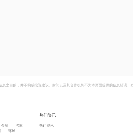
信息之目的，并不构成投资建议。财闻以及其合作机构不为本页面提供的信息错误、
热门资讯
金融
汽车
热门资讯
频
环球