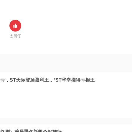
太赞了
预亏，ST天际登顶盈利王，*ST华幸摘得亏损王
网络剧）演员署名新规今起施行