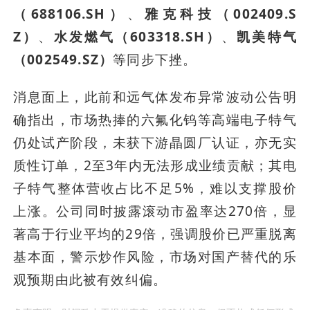
（688106.SH）
、
雅克科技（002409.S
Z）
、
水发燃气（603318.SH）
、
凯美特气
（002549.SZ）
等同步下挫。
消息面上，此前和远气体发布异常波动公告明
确指出，市场热捧的六氟化钨等高端电子特气
仍处试产阶段，未获下游晶圆厂认证，亦无实
质性订单，2至3年内无法形成业绩贡献；其电
子特气整体营收占比不足5%，难以支撑股价
上涨。公司同时披露滚动市盈率达270倍，显
著高于行业平均的29倍，强调股价已严重脱离
基本面，警示炒作风险，市场对国产替代的乐
观预期由此被有效纠偏。