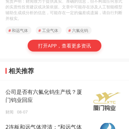
免责声明：财闻致力于提供真实、准确的信息，但不构成任何形式
的实质性投资建议或决策依据。文章中可能存在涉及人工智能模型
辅助生成或分析的信息，可能存在一定的偏差或遗漏，请自行判断
并核实。
#
和远气体
#
工业气体
#
六氟化钨
打开APP，查看更多资讯
相关推荐
公司是否有六氟化钨生产线？厦
门钨业回应
财闻
08-07
2连板和远气体澄清：“和远气体