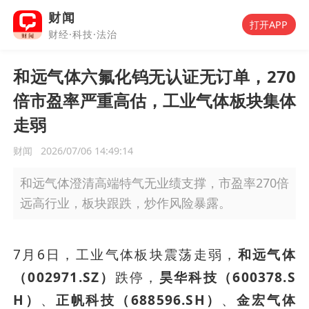
财闻
打开APP
财经·科技·法治
和远气体六氟化钨无认证无订单，270
倍市盈率严重高估，工业气体板块集体
走弱
财闻
2026/07/06 14:49:14
和远气体澄清高端特气无业绩支撑，市盈率270倍
远高行业，板块跟跌，炒作风险暴露。
7月6日，工业气体板块震荡走弱，
和远气体
（002971.SZ）
跌停，
昊华科技（600378.S
H）
、
正帆科技（688596.SH）
、
金宏气体