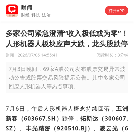
财闻
打开APP
财经·科技·法治
多家公司紧急澄清“收入极低或为零”！
人形机器人板块应声大跌，龙头股跌停
财闻
2026/07/06 14:55:41
阅读时长：
3分钟
7月3日晚间，69家A股公司发布股票交易异常波
动公告或股票交易风险提示公告。其中多家公司
回应人形机器人等热点事项。
7月6日，午后人形机器人概念持续回落，
五洲
新春（603667.SH）
跌停，
拓斯达（300607.
SZ）
、
丰光精密（920510.BJ）
、
凌云光（6