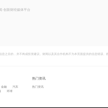
闻·创新财经媒体平台
信息之目的，并不构成投资建议。财闻以及其合作机构不为本页面提供的信息错误、
热门资讯
金融
汽车
热门资讯
频
环球