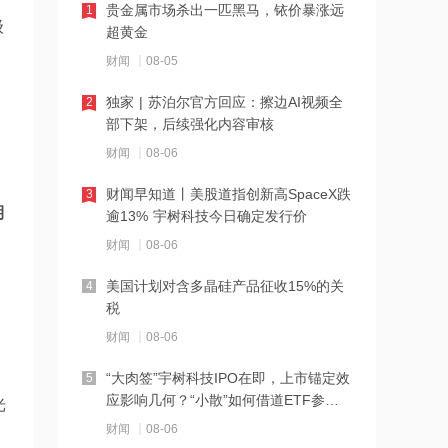
21:23
贵金属市场杀出一匹黑马，铱价暴涨远
1
级
超黄金
下周285.22亿元市值限售股解禁 陆家嘴
解禁71.1亿元居首
财闻
08-05
21:20
独家 | 苏泊尔官方回应：擦边AI视频全
2
部下架，后续强化内容审核
中国再保险：何兴达董事任职资格获国
家金融监督管理总局核准
财闻
08-06
21:16
财闻早知道丨美股道指创新高SpaceX跌
3
期
逾13% 宇树科技今日确定发行价
海川智能：公司自动衡器产品没有应用
于人形机器人或商业航天方向
财闻
08-06
21:14
美国计划对含多晶硅产品征收15%的关
4
税
南大光电：公司高纯磷烷产能为140吨/
年，可用于制备磷化铟
财闻
08-06
21:13
“大肉签”宇树科技IPO在即，上市锚定效
5
应影响几何？“小散”如何借道ETF参
光
黑海无人机袭击致CPC石油装载量减少
与？
五分之一
财闻
08-06