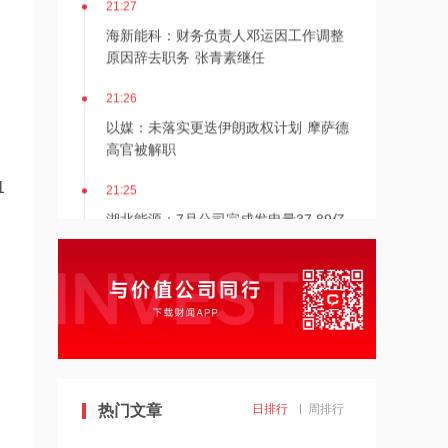
海新能科：财务负责人邓运因工作调整
原因辞去职务 张青素继任
21:26
以媒：未落实更迭伊朗政权计划 摩萨德
高官被解职
21:25
1
湖北能源：7月公司完成发电量37.89亿
千瓦时，同比减少12.66%
21:24
北京：非京籍家庭购房社保个税缴纳年
限下调为一年
21:23
美国重要数据出炉，美联储年底前加息
热门文章
日排行
周排行
概率仍超80%