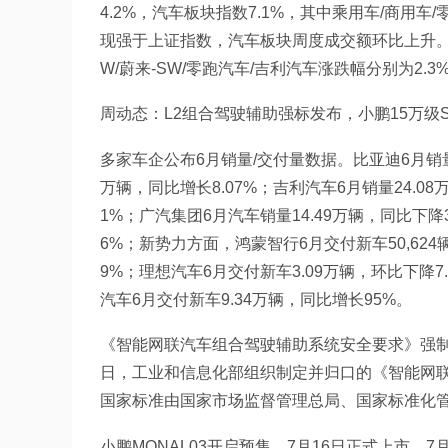
4.2%，汽车板块指数7.1%，其中乘用车/商用车/零部
现强于上证指数，汽车板块周度成交额环比上升。2026
W/蔚来-SW/零跑汽车/吉利汽车涨跌幅分别为2.3%/13.
周动态：L2组合驾驶辅助强标发布，小鹏15万级SU
多家车企公布6月销量/交付量数据。比亚迪6月销量4
万辆，同比增长8.07%；吉利汽车6月销量24.08
1%；广汽集团6月汽车销量14.49万辆，同比下降3
6%；新势力方面，鸿蒙智行6月交付新车50,624辆
9%；理想汽车6月交付新车3.09万辆，环比下降7.
汽车6月交付新车9.34万辆，同比增长95%。
《智能网联汽车组合驾驶辅助系统安全要求》强制性
日，工业和信息化部组织制定并归口的《智能网联汽
国家标准由国家市场监督管理总局、国家标准化管理
小鹏MONAL03开启预售，7月16日正式上市。7