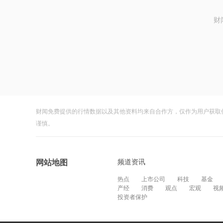
财
财闻免费提供的行情数据以及其他资料均来自合作方，仅作为用户获取
谨慎。
频道资讯
网站地图
热点
上市公司
科技
基金
产经
消费
观点
宏观
视
投资者保护