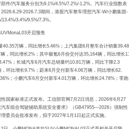
件/汽车服务分别为9.1%/4.5%/7.2%/-1.2%。汽车行业指数表
.6.29-2026.7.3期间，港股汽车整车理想汽车-W/小鹏集团-
4%/3.4%/9.5%/7.3%。
VMonaL03开启预售
0.35万辆，同比增长5.46%；上汽集团6月整车合计销量39.48
万辆，同比增长2%；其中极氪6月份交付达35,164辆，同比增长1
.47%；长城汽车6月汽车总销量约10.81万辆，同比下降2.3
，环比增长9.7%；蔚来6月交付新车4.06万辆，同比增长62.
36%；小鹏汽车6月交付新车4.01万辆，环比增长24.78%；零跑
国家标准正式发布。工信部官网7月2日消息，2026年6月27
车组合驾驶辅助系统安全要求》（GB47955—2026）强制性
委员会批准发布，拟于2027年1月1日起正式实施。
月2日，小鹏MONA首款SUV小鹏MONAL03正式亮相并开启预