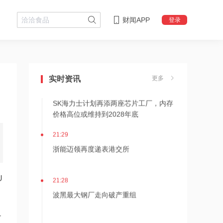
财闻APP
登录
21:36
内存价格高位或维持到2028年底！美股
三大指数高开，美光、博通、英特尔集
体上涨
实时资讯
更多
21:31
SK海力士计划再添两座芯片工厂，内存
价格高位或维持到2028年底
21:29
浙能迈领再度递表港交所
21:28
U
波黑最大钢厂走向破产重组
-
21:27