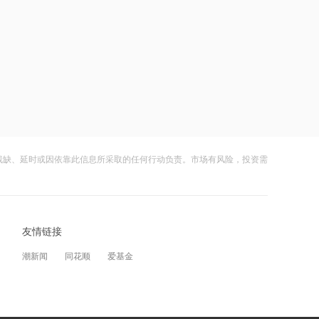
概率仍超80%
21:23
下周285.22亿元市值限售股解禁 陆家嘴
解禁71.1亿元居首
21:20
中国再保险：何兴达董事任职资格获国
家金融监督管理总局核准
残缺、延时或因依靠此信息所采取的任何行动负责。市场有风险，投资需
21:16
海川智能：公司自动衡器产品没有应用
于人形机器人或商业航天方向
友情链接
21:14
南大光电：公司高纯磷烷产能为140吨/
潮新闻
同花顺
爱基金
年，可用于制备磷化铟
21:13