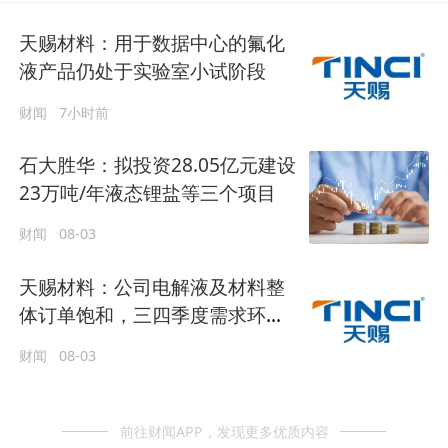
天赐材料：用于数据中心的氟化
液产品仍处于实验室小试阶段
财闻
7小时前
石大胜华：拟投资28.05亿元建设
23万吨/年液态锂盐等三个项目
财闻
08-03
天赐材料：公司电解液及材料整
体订单饱和，三四季度需求环增
明显
财闻
08-03
前往财闻APP，发现更多优质内容