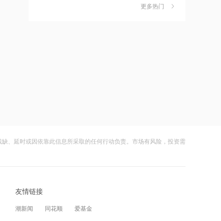
金迎时差红利，散户福音还是量化镰刀
每年捐赠100万元
更多热门
的狂欢？
财闻
08-08
18:19
中钨高新：股票连续三日涨幅偏离值超
7
上交所终止审核2笔债券项目，金额合计
20% 不存在应披露未披露事项
30亿元
财闻
08-06
18:18
比亚迪：公司2026年半年度报告预约披
8
星光股份中标龙星控股总部泛光工程项
露时间为8月29日
目
财闻
08-05
18:17
8月电子布价格大涨！玻纤概念震荡走强
9
霍尔木兹海峡关闭致伊拉克石油出口骤
国际复材涨超10%
降75%
残缺、延时或因依靠此信息所采取的任何行动负责。市场有风险，投资需
财闻
08-05
17:51
从模型到应用，从投入到变现——AI办
10
日本福岛第一核电站附属建筑发生火警
公开启商业正循环
友情链接
财闻
08-07
17:48
潮新闻
同花顺
爱基金
金科股份与重庆通用人工智能研究院达