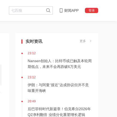
财闻APP
登录
23:16
狂增7倍！SK海力士拟推出约710亿美元
股东回报方案，HBM4出货引爆AI红利
实时资讯
更多
23:12
Nansen创始人：比特币或已触及本轮周
期低点，未来不会再跌破6万美元
23:12
伊朗：与阿曼“接近”达成协议但并不意
味重开海峡
7
20:49
后巴菲特时代新篇章！伯克希尔2026年
Q2净利翻倍 业绩分化重塑增长逻辑