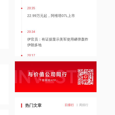
20:35
22.99万元起，阿维塔07L上市
20:34
伊官员：有证据显示美军使用磷弹轰炸
伊朗多地
20:17
伊朗接近与阿曼达成管理海峡协议
20:17
伯克希尔哈撒韦：2026年Q2归属于股
东净利润256.67亿美元
19:43
热门文章
日排行
周排行
美国法院紧急叫停药明康德被列入军方
清单