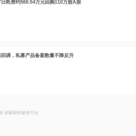
耗资约560.54万元回购110万股A股
震荡回调，私募产品备案数量不降反升
闻·创新财经媒体平台