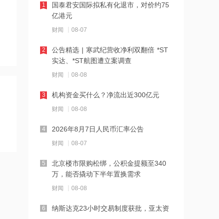
国泰君安国际拟私有化退市，对价约75
1
亿港元
19:42
财闻
08-07
阿联酋称该国一船只在霍尔木兹海峡遭
袭
公告精选 | 寒武纪营收净利双翻倍 *ST
2
实达、*ST航图遭立案调查
19:41
财闻
08-08
泽连斯基：美国将每月向乌克兰提供“爱
国者”拦截导弹
机构资金买什么？净流出近300亿元
3
19:41
财闻
08-08
2026年度总票房破240亿
2026年8月7日人民币汇率公告
4
财闻
08-07
18:28
北京楼市限购松绑，公积金提额至340
5
伊朗革命卫队：重开海峡需美国接受伊
万，能否撬动下半年置换需求
朗条件
财闻
08-08
18:20
纳斯达克23小时交易制度获批，亚太资
6
张雪机车：成立小车手培育专项基金，