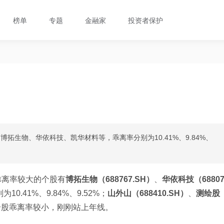
榜单
专题
金融家
投资者保护
拓生物、华依科技、凯华材料等，乖离率分别为10.41%、9.84%、
乖离率较大的个股有
博拓生物（688767.SH）
、
华依科技（6880
10.41%、9.84%、9.52%；
山外山（688410.SH）
、
测绘股
个股乖离率较小，刚刚站上年线。