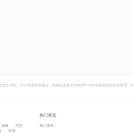
信息之目的，并不构成投资建议。财闻以及其合作机构不为本页面提供的信息错误、
热门资讯
金融
汽车
热门资讯
频
环球