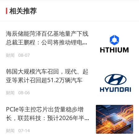
相关推荐
海辰储能菏泽百亿基地量产下线
总裁王鹏程：公司将推动锂电长
时储能大规模交付
财闻
08-07
韩国大规模汽车召回，现代、起
亚等累计召回超51.2万辆汽车
财闻
08-06
PCIe等主控芯片出货量稳步增
长，联芸科技：预计2026年半年
度净利润同比增长821%
财闻
07-14