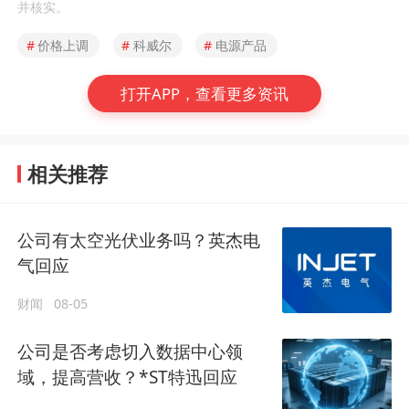
并核实。
#
价格上调
#
科威尔
#
电源产品
打开APP，查看更多资讯
相关推荐
公司有太空光伏业务吗？英杰电
气回应
财闻
08-05
公司是否考虑切入数据中心领
域，提高营收？*ST特迅回应