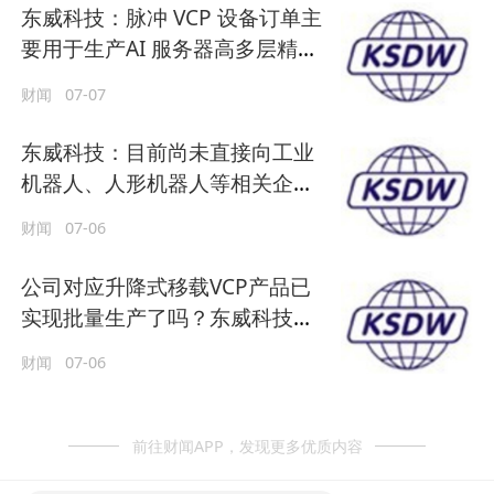
东威科技：脉冲 VCP 设备订单主
要用于生产AI 服务器高多层精密
电路板
财闻
07-07
东威科技：目前尚未直接向工业
机器人、人形机器人等相关企业
供货
财闻
07-06
公司对应升降式移载VCP产品已
实现批量生产了吗？东威科技回
应
财闻
07-06
前往财闻APP，发现更多优质内容