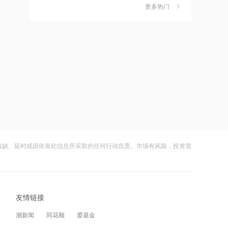
金迎时差红利，散户福音还是量化镰刀
更多热门
的狂欢？
财闻
08-08
15:49
中钨高新：股票连续三日涨幅偏离值超
7
摩尔线程：2026上半年营收17.36亿
20% 不存在应披露未披露事项
元，已超2025全年
财闻
08-06
15:47
比亚迪：公司2026年半年度报告预约披
8
特朗普新“空军一号”疑“掉链子”，首飞不
露时间为8月29日
到1个月就返厂
财闻
08-05
15:43
8月电子布价格大涨！玻纤概念震荡走强
9
千问使用手册被撤下，国行Apple智能生
国际复材涨超10%
变数，百度视觉搜索已写入新系统
残缺、延时或因依靠此信息所采取的任何行动负责。市场有风险，投资需
财闻
08-05
15:00
从模型到应用，从投入到变现——AI办
10
从技术突破到人的成长，瑞浦兰钧重新
公开启商业正循环
理解“冠军”
友情链接
财闻
08-07
12:41
潮新闻
同花顺
爱基金
高市早苗再度对“无核三原则”含糊表态