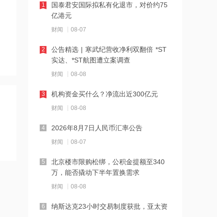
国泰君安国际拟私有化退市，对价约75
1
亿港元
16:23
财闻
08-07
中国黄金溯源金条可扫码回购 无需熔毁
检测
公告精选 | 寒武纪营收净利双翻倍 *ST
2
实达、*ST航图遭立案调查
16:23
财闻
08-08
中小银行跟进“返场”5年期大额存单
机构资金买什么？净流出近300亿元
3
16:22
财闻
08-08
宇树科技举行科创板IPO网上路演，发
2026年8月7日人民币汇率公告
4
行价150.80元/股
财闻
08-07
16:22
北京楼市限购松绑，公积金提额至340
5
税务总局：对境外保险收益征税并非新
万，能否撬动下半年置换需求
政策
财闻
08-08
16:14
纳斯达克23小时交易制度获批，亚太资
6
万联证券拿下长安基金控股权