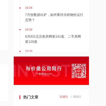
16:34
7月份数据出炉，如何看待当前物价运行
态势？
16:30
8月8日北京新房网签141套、二手房网
签126套
16:30
北京发布楼市新政
16:27
7月多家明星量化私募产品跌超20%
16:27
热门文章
日排行
周排行
千亿级私募基金巨头景林资产清仓英伟
达