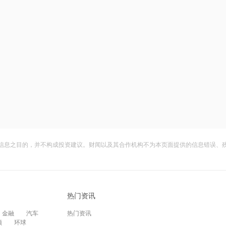
信息之目的，并不构成投资建议。财闻以及其合作机构不为本页面提供的信息错误、
热门资讯
金融
汽车
热门资讯
频
环球