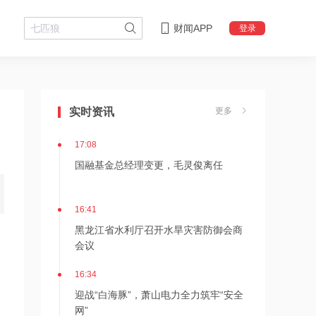
财闻APP
登录
18:08
摩尔线程上半年营收大幅增长
147.42%，超2025年全年
实时资讯
更多
17:08
国融基金总经理变更，毛灵俊离任
16:41
黑龙江省水利厅召开水旱灾害防御会商
会议
16:34
迎战“白海豚”，萧山电力全力筑牢“安全
网”