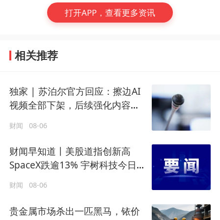
打开APP，查看更多资讯
相关推荐
独家 | 苏泊尔官方回应：擦边AI
视频全部下架，后续强化内容审
核
财闻
08-06
财闻早知道丨美股道指创新高
SpaceX跌逾13% 宇树科技今日确
定发行价
财闻
08-06
贵金属市场杀出一匹黑马，铱价