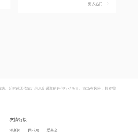
独家丨韩媒曝维信诺合肥产线良率仅三
6
为560元/股
更多热门
四成？公司回应：设备还在安装中，谈
何良率
16:29
财闻
08-07
美国会参议院通过临时拨款法案
美国计划对含多晶硅产品征收15%的关
7
税
16:25
财闻
08-06
杰瑞股份：与中核海洋的合作正在有序
成功“逃顶”的两只翻倍基，宣布限购
8
推进中
财闻
08-07
16:24
云南锗业4连板，磷化铟赛道活跃，多家
9
蓝盾光电复牌倒计时！*ST帅电4.1亿跨
上市公司紧急澄清相关业务
界，A股重组大戏上演
残缺、延时或因依靠此信息所采取的任何行动负责。市场有风险，投资需
财闻
08-07
16:16
财闻早知道丨美股道指创新高SpaceX跌
10
京昆高速广绵段扩容工程主线路面贯通
逾13% 宇树科技今日确定发行价
过半
友情链接
财闻
08-06
16:14
潮新闻
同花顺
爱基金
上半年中国人形机器人领域新设企业