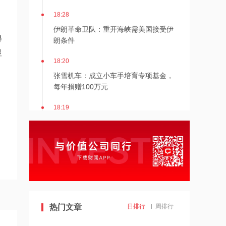
18:28
伊朗革命卫队：重开海峡需美国接受伊
朗条件
得
显
18:20
张雪机车：成立小车手培育专项基金，
每年捐赠100万元
18:19
上交所终止审核2笔债券项目，金额合计
30亿元
18:18
星光股份中标龙星控股总部泛光工程项
目
18:17
热门文章
日排行
周排行
霍尔木兹海峡关闭致伊拉克石油出口骤
降75%