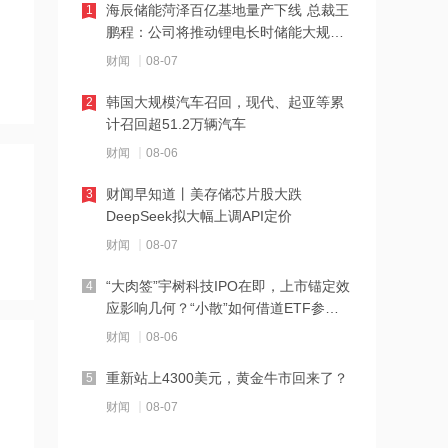
海辰储能菏泽百亿基地量产下线 总裁王
1
鹏程：公司将推动锂电长时储能大规模
17:51
交付
财闻
08-07
日本福岛第一核电站附属建筑发生火警
韩国大规模汽车召回，现代、起亚等累
2
计召回超51.2万辆汽车
17:48
财闻
08-06
金科股份与重庆通用人工智能研究院达
成合作
财闻早知道丨美存储芯片股大跌
3
DeepSeek拟大幅上调API定价
17:48
财闻
08-07
苹果Mac电脑Apple智能支持使用阿里千
问
“大肉签”宇树科技IPO在即，上市锚定效
4
应影响几何？“小散”如何借道ETF参
17:10
与？
财闻
08-06
Apple智能可配合阿里千问模型工作
重新站上4300美元，黄金牛市回来了？
5
17:03
财闻
08-07
江波龙：完成37亿元定增事项 发行价格