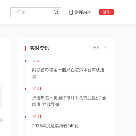
财闻APP
登录
19:43
美国法院紧急叫停药明康德被列入军方
清单
实时资讯
更多
%
19:42
阿联酋称该国一船只在霍尔木兹海峡遭
袭
19:41
泽连斯基：美国将每月向乌克兰提供“爱
国者”拦截导弹
19:41
6
2026年度总票房破240亿
比