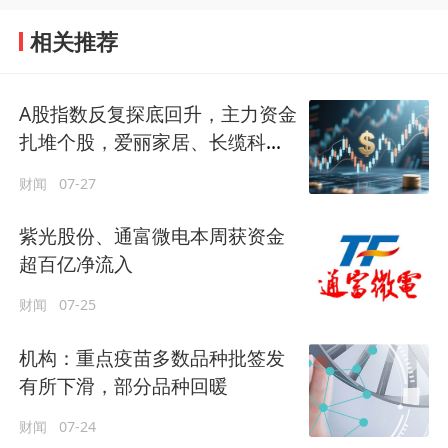
相关推荐
A股指数反复探底回升，主力资金
扎堆个股，爱丽家居、长缆科技
拿下5连板
财闻
07-27
紫光股份、通富微电本周获资金
超百亿净流入
财闻
07-25
机构：重点疫苗多数品种批签发
有所下滑，部分品种回暖
财闻
07-24