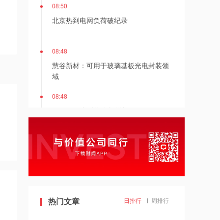
08:50
北京热到电网负荷破纪录
08:48
慧谷新材：可用于玻璃基板光电封装领
域
08:48
8月6日两市融资余额增加110.1亿元
08:47
海看股份：目前公司短剧业务重心聚焦
国内市场
08:45
美国对多晶硅衍生物征收15%关税，
热门文章
日排行
周排行
120天后生效