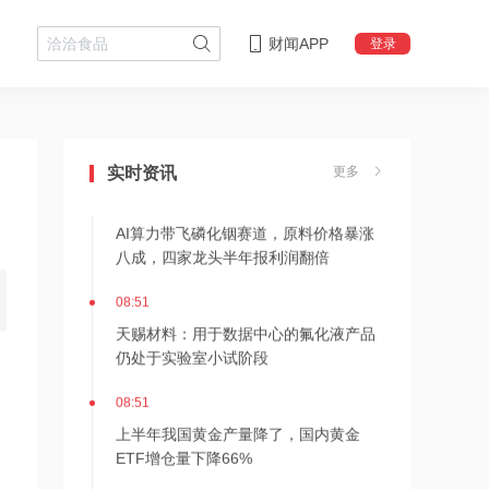
财闻APP
登录
08:54
8月7日盘前风险提醒：10连板“妖股”可
能再次申请停牌核查，通宇通讯澄清无
实时资讯
更多
英伟达合作
08:52
AI算力带飞磷化铟赛道，原料价格暴涨
八成，四家龙头半年报利润翻倍
08:51
天赐材料：用于数据中心的氟化液产品
仍处于实验室小试阶段
08:51
上半年我国黄金产量降了，国内黄金
ETF增仓量下降66%