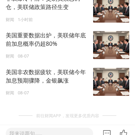
仓，美联储政策路径生变
财闻
1小时前
美国重要数据出炉，美联储年底
前加息概率仍超80%
财闻
08-07
美国非农数据疲软，美联储今年
加息预期骤降，金银飙涨
财闻
08-07
前往财闻APP，发现更多优质内容
我来说两句......