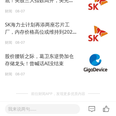
底！美股三大指数高开，美光、
博通、英特尔集体上涨
财闻
08-07
SK海力士计划再添两座芯片工
厂，内存价格高位或维持到2028
年底
财闻
08-07
股价腰斩之际，葛卫东逆势加仓
存储龙头！曾喊话AI没结束
财闻
08-07
前往财闻APP，发现更多优质内容
我来说两句......