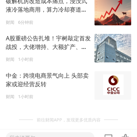
破解机房改造成本痛点，浸没式
液冷落地商用，算力冷却赛道迎
来爆发窗口
财闻
6分钟前
A股重磅公告扎堆！宇树敲定首发
战投，大佬增持、大额扩产、多
类风险提示同步来袭
财闻
1小时前
中金：跨境电商景气向上 头部卖
家或迎经营反转
财闻
1小时前
前往财闻APP，发现更多优质内容