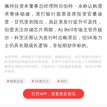
佩特拉资本董事总经理阿尔伯特・永称认购需
求整体稳健，渣打银行股票首席投资官桑迪
普・甘托里则指出，虽赴美发行提升可及性，
但需关注存储芯片周期，AJ Bell市场主管丹妮
尔・科茨沃斯认为发行时点略滞后，但SK海力
士仍具长期成长逻辑，非短期炒作标的。
免责声明：财闻致力于提供真实、准确的信息，但不构成任何形式
的实质性投资建议或决策依据。文章中可能存在涉及人工智能模型
辅助生成或分析的信息，可能存在一定的偏差或遗漏，请自行判断
并核实。
#
纳斯达克
#
SK海力士
#
ADS
打开APP，查看更多资讯