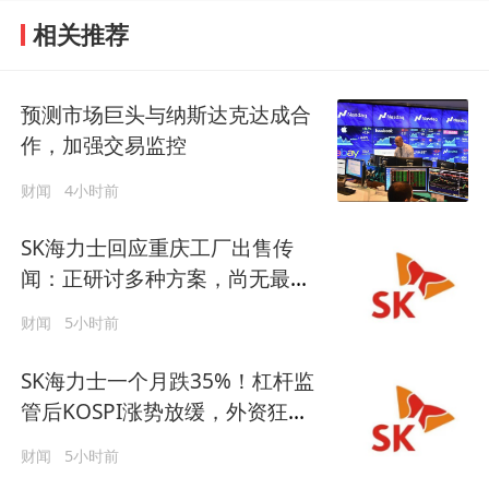
相关推荐
预测市场巨头与纳斯达克达成合
作，加强交易监控
财闻
4小时前
SK海力士回应重庆工厂出售传
闻：正研讨多种方案，尚无最终
定论
财闻
5小时前
SK海力士一个月跌35%！杠杆监
管后KOSPI涨势放缓，外资狂买
KOSDAQ
财闻
5小时前