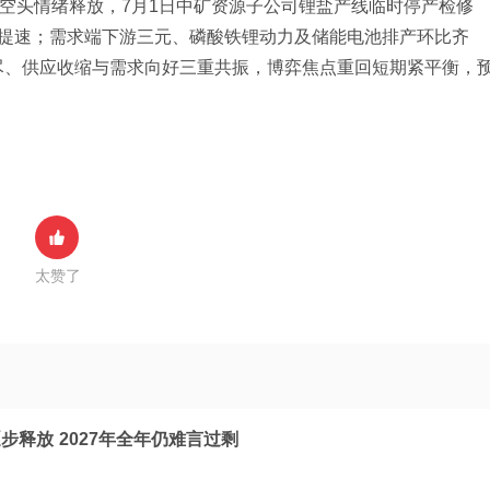
、空头情绪释放，7月1日中矿资源子公司锂盐产线临时停产检修
库提速；需求端下游三元、磷酸铁锂动力及储能电池排产环比齐
尽、供应收缩与需求向好三重共振，博弈焦点重回短期紧平衡，
太赞了
释放 2027年全年仍难言过剩