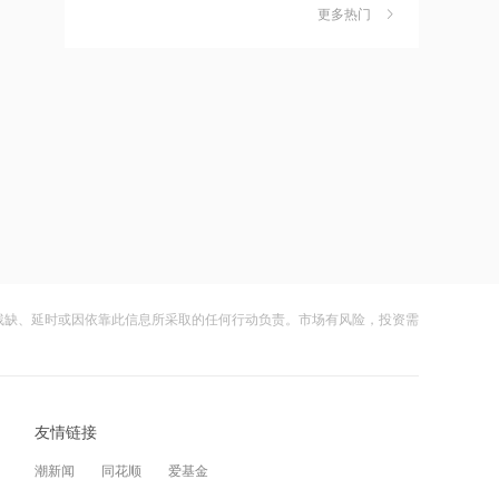
金迎时差红利，散户福音还是量化镰刀
政策
更多热门
的狂欢？
财闻
08-08
16:14
中钨高新：股票连续三日涨幅偏离值超
7
万联证券拿下长安基金控股权
20% 不存在应披露未披露事项
财闻
08-06
15:49
比亚迪：公司2026年半年度报告预约披
8
摩尔线程：2026上半年营收17.36亿
露时间为8月29日
元，已超2025全年
财闻
08-05
15:47
8月电子布价格大涨！玻纤概念震荡走强
9
特朗普新“空军一号”疑“掉链子”，首飞不
国际复材涨超10%
到1个月就返厂
残缺、延时或因依靠此信息所采取的任何行动负责。市场有风险，投资需
财闻
08-05
15:43
从模型到应用，从投入到变现——AI办
10
千问使用手册被撤下，国行Apple智能生
公开启商业正循环
变数，百度视觉搜索已写入新系统
友情链接
财闻
08-07
15:00
潮新闻
同花顺
爱基金