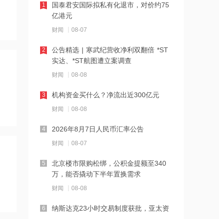
国泰君安国际拟私有化退市，对价约75
1
亿港元
16:27
财闻
08-07
千亿级私募基金巨头景林资产清仓英伟
达
公告精选 | 寒武纪营收净利双翻倍 *ST
2
实达、*ST航图遭立案调查
16:23
财闻
08-08
中国黄金溯源金条可扫码回购 无需熔毁
检测
机构资金买什么？净流出近300亿元
3
财闻
08-08
16:23
中小银行跟进“返场”5年期大额存单
2026年8月7日人民币汇率公告
4
财闻
08-07
16:22
北京楼市限购松绑，公积金提额至340
5
宇树科技举行科创板IPO网上路演，发
万，能否撬动下半年置换需求
行价150.80元/股
财闻
08-08
16:22
纳斯达克23小时交易制度获批，亚太资
6
税务总局：对境外保险收益征税并非新