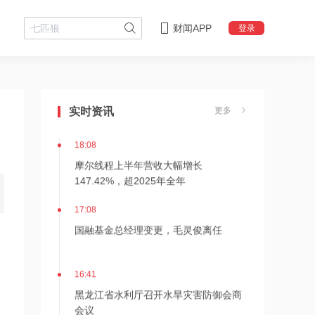
财闻APP
登录
21:21
上纬新材旗下启元机器人两家体验店落
实时资讯
更多
地杭州、武汉
18:08
摩尔线程上半年营收大幅增长
147.42%，超2025年全年
17:08
国融基金总经理变更，毛灵俊离任
16:41
黑龙江省水利厅召开水旱灾害防御会商
会议