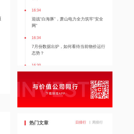
16:34
迎战“白海豚”，萧山电力全力筑牢“安全
预
网”
16:34
7月份数据出炉，如何看待当前物价运行
态势？
16:30
8月8日北京新房网签141套、二手房网
签126套
16:30
北京发布楼市新政
16:27
热门文章
日排行
周排行
7月多家明星量化私募产品跌超20%