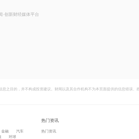
闻·创新财经媒体平台
信息之目的，并不构成投资建议。财闻以及其合作机构不为本页面提供的信息错误、
热门资讯
金融
汽车
热门资讯
频
环球