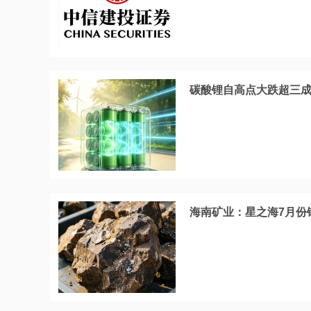
碳酸锂自高点大跌超三
海南矿业：星之海7月份锂