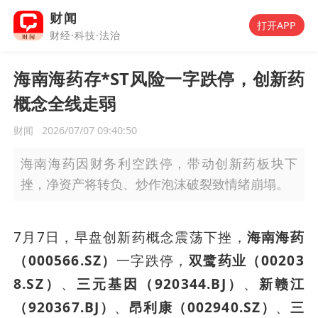
财闻
打开APP
财经·科技·法治
海南海药存*ST风险一字跌停，创新药
概念全线走弱
财闻
2026/07/07 09:40:50
海南海药因财务利空跌停，带动创新药板块下
挫，净资产将转负、炒作泡沫破裂致情绪崩塌。
7月7日，早盘创新药概念震荡下挫，
海南海药
（000566.SZ）
一字跌停，
双鹭药业（00203
8.SZ）
、
三元基因（920344.BJ）
、
新赣江
（920367.BJ）
、
昂利康（002940.SZ）
、
三