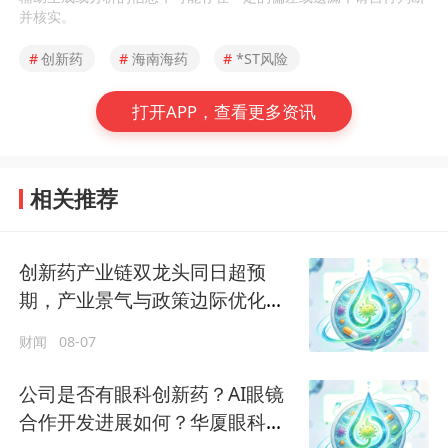
并核实。
#
创新药
#
海南海药
#
*ST风险
打开APP，查看更多资讯
相关推荐
创新药产业链双龙头同日超预
期，产业景气与政策边际优化三
浪叠加，板块配置窗口显现
财闻
08-07
公司是否有眼科创新药？AI眼镜
合作开发进展如何？华厦眼科回