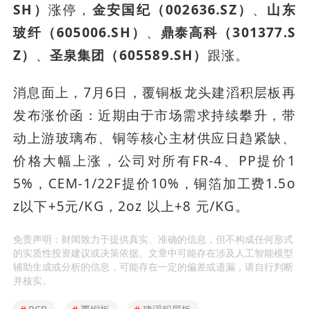
SH）
涨停，
金安国纪（002636.SZ）
、
山东
玻纤（605006.SH）
、
鼎泰高科（301377.S
Z）
、
圣泉集团（605589.SH）
跟涨。
消息面上，7月6日，覆铜板龙头建滔积层板再
发布涨价函：近期由于市场需求持续攀升，带
动上游玻璃布、铜等核心主材供应日趋紧缺、
价格大幅上涨，公司对所有FR-4、PP提价1
5%，CEM-1/22F提价10%，铜箔加工费1.5o
z以下+5元/KG，2oz 以上+8 元/KG。
免责声明：财闻致力于提供真实、准确的信息，但不构成任何形式
的实质性投资建议或决策依据。文章中可能存在涉及人工智能模型
辅助生成或分析的信息，可能存在一定的偏差或遗漏，请自行判断
并核实。