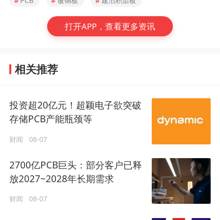
#
PCB
#
覆铜板
#
建滔积层板
打开APP，查看更多资讯
相关推荐
投资超20亿元！超颖电子欲突破
存储PCB产能瓶颈等
财闻
08-07
2700亿PCB巨头：部分客户已释
放2027~2028年长期需求
财闻
08-07