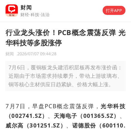
财闻
打开APP
财经·科技·法治
行业龙头涨价！PCB概念震荡反弹 光
华科技等多股涨停
财闻
2026/07/07 09:44:28
7月6日，覆铜板龙头建滔积层板再发布涨价函：
近期由于市场需求持续攀升，带动上游玻璃布、
铜等核心主材供应日趋紧缺、价格大幅上涨。
7月7日，早盘PCB概念震荡反弹，
光华科技
（002741.SZ）
、
天海电子（001365.SZ）
、
威尔高（301251.SZ）
、
诺德股份（600110.