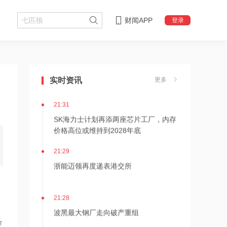
财闻APP
登录
21:36
内存价格高位或维持到2028年底！美股
实时资讯
更多
三大指数高开，美光、博通、英特尔集
体上涨
21:31
SK海力士计划再添两座芯片工厂，内存
价格高位或维持到2028年底
21:29
浙能迈领再度递表港交所
21:28
波黑最大钢厂走向破产重组
突