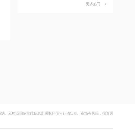
独家丨韩媒曝维信诺合肥产线良率仅三
6
五分之一
更多热门
四成？公司回应：设备还在安装中，谈
何良率
财闻
08-07
21:12
范式智能：附属公司就服务器及配件订
美国计划对含多晶硅产品征收15%的关
7
立售后回租协议
税
财闻
08-06
21:11
近10日58家A股公司获海外机构走访，
成功“逃顶”的两只翻倍基，宣布限购
8
东鹏饮料以36家机构调研居榜首
财闻
08-07
21:10
云南锗业4连板，磷化铟赛道活跃，多家
9
工业和信息化部新增配置P频段资源助
上市公司紧急澄清相关业务
力应对极端天气
财闻
08-07
21:09
财闻早知道丨美股道指创新高SpaceX跌
10
国际油价上涨，7月全球食品价格指数创
逾13% 宇树科技今日确定发行价
残缺、延时或因依靠此信息所采取的任何行动负责。市场有风险，投资需
三年多来新高
财闻
08-06
21:08