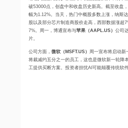
破53000点，创盘中和收盘历史新高。截至收盘，道
幅为1.12%。当天，热门中概股多数上涨，纳斯
股以及部分芯片制造商股价走高，西部数据涨超7%
7%。周一，博通宣布与
苹果（AAPL.US）
公司
片。 
公司方面，
微软（MSFT.US）
周一宣布将启动新一
将裁减约五分之一的员工，这也是微软新一轮降
工提供买断方案。投资者担忧AI可能颠覆传统软件