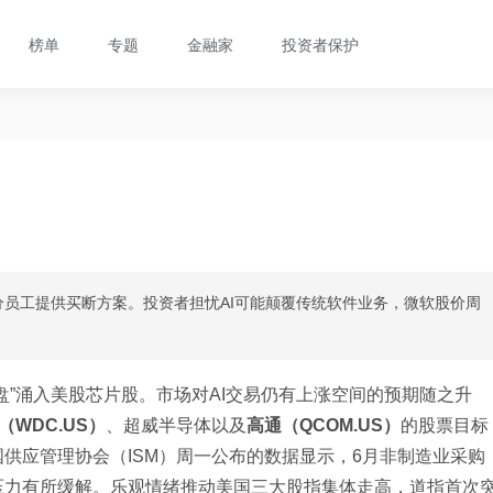
榜单
专题
金融家
投资者保护
员工提供买断方案。投资者担忧AI可能颠覆传统软件业务，微软股价周
盘”涌入美股芯片股。市场对AI交易仍有上涨空间的预期随之升
（WDC.US）
、超威半导体以及
高通（QCOM.US）
的股票目标
供应管理协会（ISM）周一公布的数据显示，6月非制造业采购
压力有所缓解。乐观情绪推动美国三大股指集体走高，道指首次