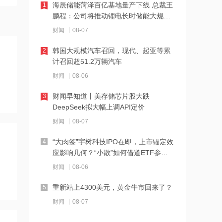
海辰储能菏泽百亿基地量产下线 总裁王
1
鹏程：公司将推动锂电长时储能大规模
21:23
交付
财闻
08-07
下周285.22亿元市值限售股解禁 陆家嘴
解禁71.1亿元居首
韩国大规模汽车召回，现代、起亚等累
2
计召回超51.2万辆汽车
21:20
财闻
08-06
中国再保险：何兴达董事任职资格获国
家金融监督管理总局核准
财闻早知道丨美存储芯片股大跌
3
DeepSeek拟大幅上调API定价
21:16
财闻
08-07
海川智能：公司自动衡器产品没有应用
于人形机器人或商业航天方向
“大肉签”宇树科技IPO在即，上市锚定效
4
应影响几何？“小散”如何借道ETF参
21:14
与？
财闻
08-06
南大光电：公司高纯磷烷产能为140吨/
年，可用于制备磷化铟
重新站上4300美元，黄金牛市回来了？
5
财闻
08-07
21:13
黑海无人机袭击致CPC石油装载量减少