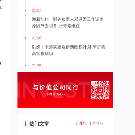
涨
21:27
海新能科：财务负责人邓运因工作调整
原因辞去职务 张青素继任
21:26
以媒：未落实更迭伊朗政权计划 摩萨德
高官被解职
门
员
21:25
湖北能源：7月公司完成发电量37.89亿
千瓦时，同比减少12.66%
21:24
北京：非京籍家庭购房社保个税缴纳年
限下调为一年
21:23
热门文章
日排行
周排行
美国重要数据出炉，美联储年底前加息
概率仍超80%