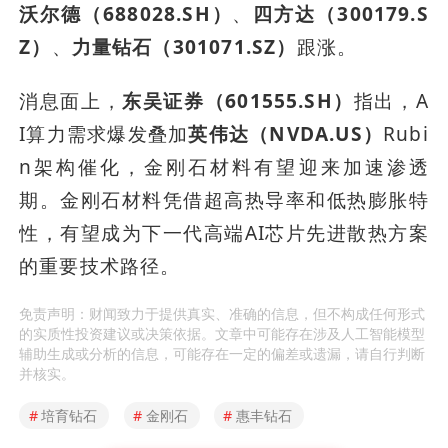
沃尔德（688028.SH）
、
四方达（300179.S
Z）
、
力量钻石（301071.SZ）
跟涨。
消息面上，
东吴证券（601555.SH）
指出，A
I算力需求爆发叠加
英伟达（NVDA.US）
Rubi
n架构催化，金刚石材料有望迎来加速渗透
期。金刚石材料凭借超高热导率和低热膨胀特
性，有望成为下一代高端AI芯片先进散热方案
的重要技术路径。
免责声明：财闻致力于提供真实、准确的信息，但不构成任何形式
的实质性投资建议或决策依据。文章中可能存在涉及人工智能模型
辅助生成或分析的信息，可能存在一定的偏差或遗漏，请自行判断
并核实。
#
培育钻石
#
金刚石
#
惠丰钻石