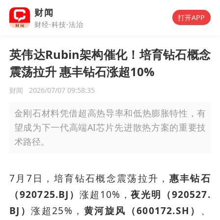
财闻
打开APP
财经·科技·法治
英伟达Rubin架构催化！培育钻石概念
震荡拉升 惠丰钻石涨超10%
财闻
2026/07/07 09:58:35
金刚石材料凭借超高热导率和低热膨胀特性，有
望成为下一代高端AI芯片先进散热方案的重要技
术路径。
7月7日，培育钻石概念震荡拉升，
惠丰钻石
（920725.BJ）
涨超10%，
夜光明（920527.
BJ）
涨超25%，
黄河旋风（600172.SH）
、