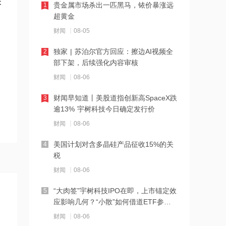
关
贵金属市场杀出一匹黑马，铱价暴涨远
1
10:56
超黄金
云南锗业4连板，磷化铟赛道活跃，多家
财闻
08-05
上市公司紧急澄清相关业务
独家 | 苏泊尔官方回应：擦边AI视频全
2
10:56
部下架，后续强化内容审核
海辰储能菏泽百亿基地量产下线 总裁王
财闻
08-06
鹏程：公司将推动锂电长时储能大规模
交付
财闻早知道丨美股道指创新高SpaceX跌
3
10:54
逾13% 宇树科技今日确定发行价
国产大模型开源与端侧系统级调用推
财闻
08-06
进，算力租赁及AI办公应用或将率先承
接增量
美国计划对含多晶硅产品征收15%的关
4
10:54
税
海关总署：1至7月集成电路累计出口同
财闻
08-06
比增长99.5%
“大肉签”宇树科技IPO在即，上市锚定效
5
10:53
应影响几何？“小散”如何借道ETF参
与？
牛股走出4连板！磷化铟概念反复走强
财闻
08-06