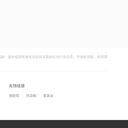
10:48
隆华科技等成立晶瓷电子材料公司
11:03
葛卫东增持兆易创新，存储股集体大涨
残缺、延时或因依靠此信息所采取的任何行动负责。市场有风险，投资需
11:02
预计上半年扭亏为盈 综合净利润超1亿
美元 MONGOL MINING涨超11%
友情链接
11:01
潮新闻
同花顺
爱基金
葛卫东增持兆易创新，存储股集体大涨
11:00