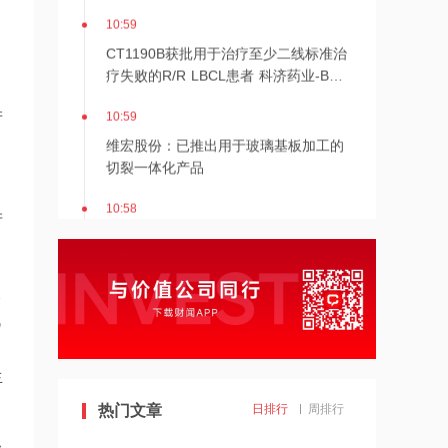
10:59
CT1190B获批用于治疗至少二线标准治
疗失败的R/R LBCL患者 科济药业-B再
涨超4%
10:59
产
维宏股份：已推出用于玻璃基板加工的
切裂一体化产品
10:58
产
净利润预计最高增超400%！百奥赛图-B
涨近6%，基因编辑小鼠龙头规模效应显
现
叙
10:57
视
创新药出海金额逼近千亿量级，BD交易
转向商业化兑现，生物科技ETF华夏涨
、
3.06%
生
10:56
热门文章
日排行
周排行
AI算力扩容！国产替代与先进封装有望
加速，科创半导体ETF华夏涨3.07%