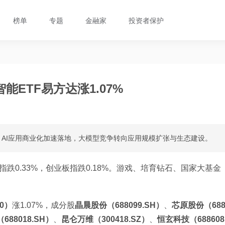
榜单
专题
金融家
投资者保护
ETF易方达涨1.07%
。AI应用商业化加速落地，大模型竞争转向应用规模扩张与生态建设。
成指跌0.33%，创业板指跌0.18%。游戏、培育钻石、国家大基金
0）
涨1.07%，成分股
晶晨股份（688099.SH）
、
芯原股份（68
88018.SH）
、
昆仑万维（300418.SZ）
、
恒玄科技（688608