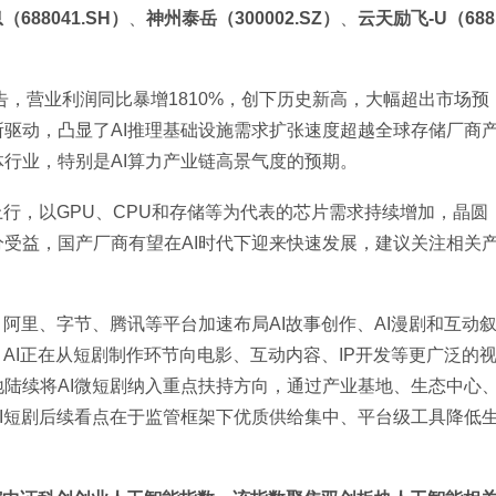
688041.SH）
、
神州泰岳（300002.SZ）
、
云天励飞-U（688
告，营业利润同比暴增1810%，创下历史新高，大幅超出市场预
驱动，凸显了AI推理基础设施需求扩张速度超越全球存储厂商
行业，特别是AI算力产业链高景气度的预期。
上行，以GPU、CPU和存储等为代表的芯片需求持续增加，晶圆
受益，国产厂商有望在AI时代下迎来快速发展，建议关注相关
阿里、字节、腾讯等平台加速布局AI故事创作、AI漫剧和互动
AI正在从短剧制作环节向电影、互动内容、IP开发等更广泛的
陆续将AI微短剧纳入重点扶持方向，通过产业基地、生态中心
I短剧后续看点在于监管框架下优质供给集中、平台级工具降低