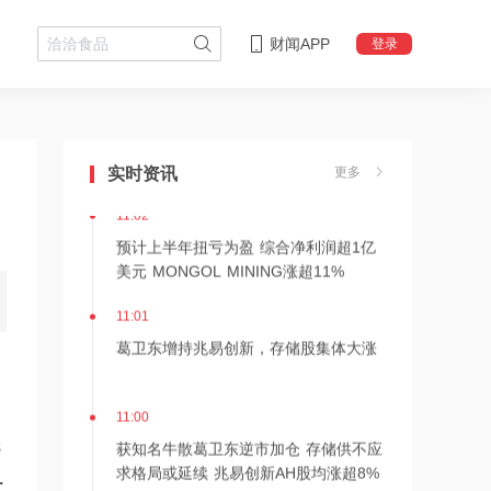
财闻APP
登录
11:03
葛卫东增持兆易创新，存储股集体大涨
实时资讯
更多
11:02
预计上半年扭亏为盈 综合净利润超1亿
美元 MONGOL MINING涨超11%
11:01
葛卫东增持兆易创新，存储股集体大涨
11:00
获知名牛散葛卫东逆市加仓 存储供不应
8
求格局或延续 兆易创新AH股均涨超8%
.