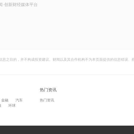
闻·创新财经媒体平台
信息之目的，并不构成投资建议。财闻以及其合作机构不为本页面提供的信息错误、
热门资讯
金融
汽车
热门资讯
频
环球