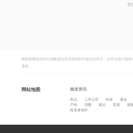
财
财闻免费提供的行情数据以及其他资料均来自合作方，仅作为用户获取
谨慎。
频道资讯
网站地图
热点
上市公司
科技
基金
产经
消费
观点
宏观
视
投资者保护