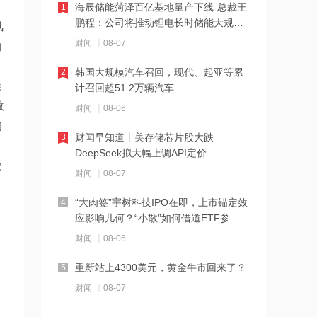
海辰储能菏泽百亿基地量产下线 总裁王
1
12:23
鹏程：公司将推动锂电长时储能大规模
风
2026年8月票房破15亿
交付
财闻
08-07
物
韩国大规模汽车召回，现代、起亚等累
2
12:22
操
计召回超51.2万辆汽车
特朗普说很多人称他是最伟大总统之一
数
财闻
08-06
的
财闻早知道丨美存储芯片股大跌
3
12:21
DeepSeek拟大幅上调API定价
受
新兴产业新设企业40万户 上半年全国经
财闻
08-07
营主体发展数据发布
“大肉签”宇树科技IPO在即，上市锚定效
4
12:20
应影响几何？“小散”如何借道ETF参
消息人士：马斯克拒绝让乌克兰用“星
与？
财闻
08-06
链”打击俄境内目标
重新站上4300美元，黄金牛市回来了？
5
12:20
财闻
08-07
金饰克价重返1300元