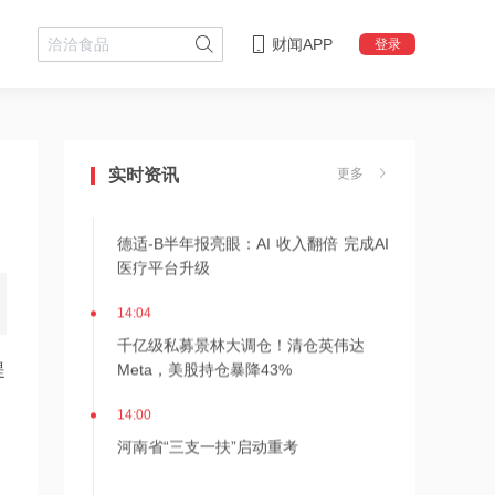
财闻APP
登录
14:08
中信聚信落子南京
实时资讯
更多
14:07
德适-B半年报亮眼：AI 收入翻倍 完成AI
医疗平台升级
14:04
千亿级私募景林大调仓！清仓英伟达
Meta，美股持仓暴降43%
提
14:00
河南省“三支一扶”启动重考