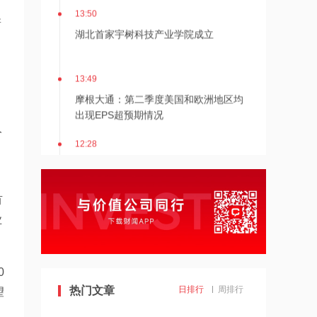
13:50
新
湖北首家宇树科技产业学院成立
13:49
摩根大通：第二季度美国和欧洲地区均
出现EPS超预期情况
人
12:28
杭台高铁温玉段开通运营
有
12:27
业
贝森特称霍尔木兹海峡将逐步失去战略
重要性
12:26
0
金饰克价重返1300元！国际金价大涨，
热门文章
日排行
周排行
望
机构：本轮底部已现，后市看涨