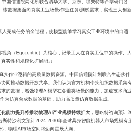
，中国信通院两化所联合清华大学、京东、埃夫特等产学研用各
。该数据集面向真实工业场景/作业任务/测试需求，实现三大创
机器人完成任务的全过程，使模型能够学习真实工业环境中的自适
视角（Egocentric）为核心，记录工人在真实工位中的操作、
、真实性和规模化扩展能力；
近真实作业逻辑的高质量数据资源。中国信通院计划联合生态伙伴
等协同推动数据开放共享。我们认为官方机构牵头组织数据采集
求的数据，增强物理AI模型在各垂类场景的能力，加速技术商
数据可作为仿真合成数据的基础，助力高质量仿真数据生成。
泛化能力提升将推动物理AI产业规模持续扩大
，思略特咨询预计2
若斯特沙利文预计2024-2030年全球具身智能机器人市场规模有
达43%，物理AI市场空间将迈向星辰大海。