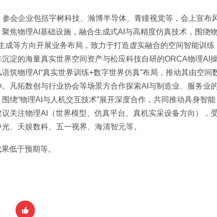
坛，参会企业包括宇树科技、瀚博半导体、青瞳视觉等，会上宣布
聚焦物理AI基础设施，融合生成式AI与高精度仿真技术，围绕
数据生成等方向开展业务布局，致力于打造虚实融合的空间智能训练
沉淀的海量真实世界空间资产与松应科技自研的ORCA物理AI
语筑物理AI“真实世界训练+数字世界仿真”布局，推动其由空间
。凡拓数创与行业协会等场景方合作探索AI与制造业、服务业
围绕“物理AI与人机交互技术”展开深度合作，共同推动具身智能
议关注物理AI（世界模型、仿真平台、真机实采设备方向），
中光、天娱数科、五一视界、海清智元等。
成果低于预期等。