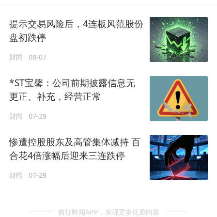
提示交易风险后，4连板风范股份
盘初跌停
财闻
08-07
*ST宝馨：公司前期披露信息无
更正、补充，经营正常
财闻
07-29
惨遭控股股东及高管集体减持 百
合花4倍涨幅后迎来三连跌停
财闻
07-29
前往财闻APP，发现更多优质内容