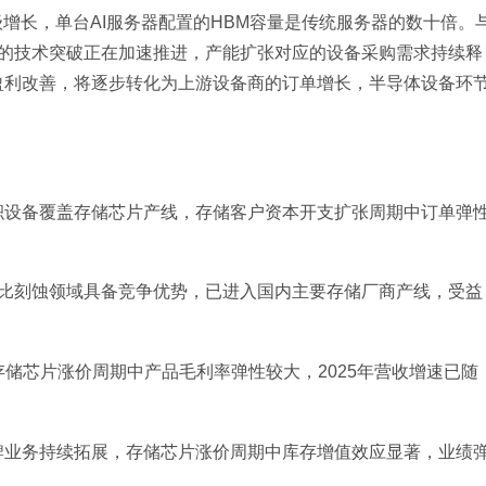
级增长，单台AI服务器配置的HBM容量是传统服务器的数十倍。
领域的技术突破正在加速推进，产能扩张对应的设备采购需求持续释
盈利改善，将逐步转化为上游设备商的订单增长，半导体设备环
积设备覆盖存储芯片产线，存储客户资本开支扩张周期中订单弹
深宽比刻蚀领域具备竞争优势，已进入国内主要存储厂商产线，受益
头，存储芯片涨价周期中产品毛利率弹性较大，2025年营收增速已随
牌业务持续拓展，存储芯片涨价周期中库存增值效应显著，业绩