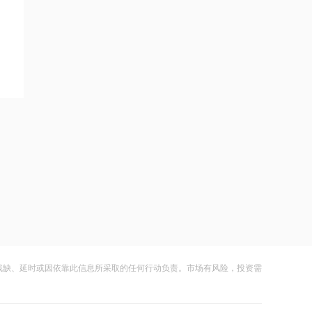
迎战“白海豚”，萧山电力全力筑牢“安全
网”
16:34
7月份数据出炉，如何看待当前物价运行
态势？
16:30
8月8日北京新房网签141套、二手房网
签126套
16:30
北京发布楼市新政
16:27
7月多家明星量化私募产品跌超20%
残缺、延时或因依靠此信息所采取的任何行动负责。市场有风险，投资需
16:27