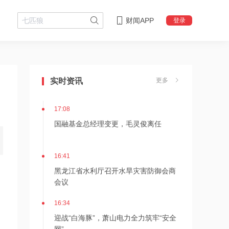
财闻APP
登录
18:08
摩尔线程上半年营收大幅增长
实时资讯
更多
147.42%，超2025年全年
17:08
国融基金总经理变更，毛灵俊离任
16:41
黑龙江省水利厅召开水旱灾害防御会商
会议
，
16:34
迎战“白海豚”，萧山电力全力筑牢“安全
网”