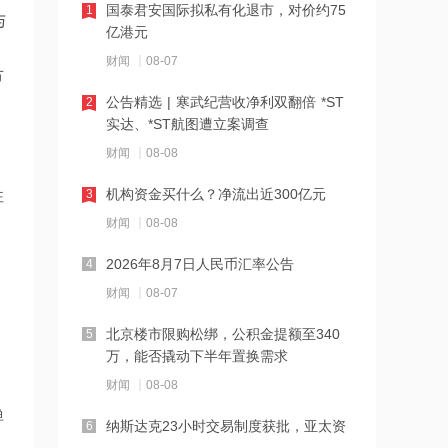
达
国泰君安国际拟私有化退市，对价约75
1
与
亿港元
16:23
财闻
08-07
中国黄金溯源金条可扫码回购 无需熔毁
节
检测
公告精选 | 寒武纪营收净利双翻倍 *ST
2
实达、*ST航图遭立案调查
16:23
财闻
08-08
中小银行跟进“返场”5年期大额存单
机构资金买什么？净流出近300亿元
性
3
财闻
08-08
16:22
宇树科技举行科创板IPO网上路演，发
2026年8月7日人民币汇率公告
4
行价150.80元/股
财闻
08-07
16:22
北京楼市限购松绑，公积金提额至340
5
税务总局：对境外保险收益征税并非新
万，能否撬动下半年置换需求
政策
财闻
08-08
16:14
弹
纳斯达克23小时交易制度获批，亚太资
6
万联证券拿下长安基金控股权