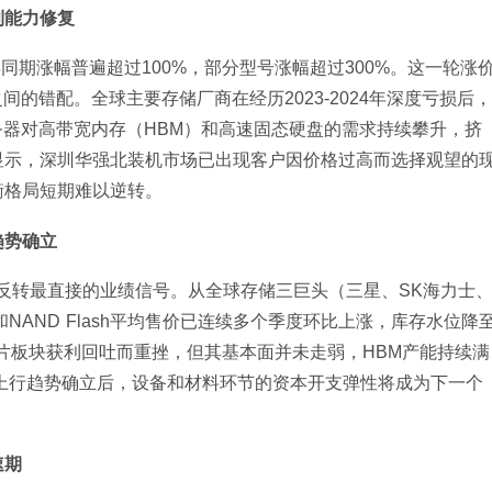
利能力修复
同期涨幅普遍超过100%，部分型号涨幅超过300%。这一轮涨
的错配。全球主要存储厂商在经历2023-2024年深度亏损后，
务器对高带宽内存（HBM）和高速固态硬盘的需求持续攀升，挤
显示，深圳华强北装机市场已出现客户因价格过高而选择观望的
衡格局短期难以逆转。
趋势确立
气反转最直接的业绩信号。从全球存储三巨头（三星、SK海力士
和NAND Flash平均售价已连续多个季度环比上涨，库存水位降
片板块获利回吐而重挫，但其基本面并未走弱，HBM产能持续满
期上行趋势确立后，设备和材料环节的资本开支弹性将成为下一个
速期