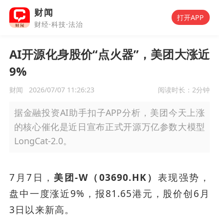
财闻
打开APP
财经·科技·法治
AI开源化身股价“点火器”，美团大涨近
9%
财闻
2026/07/07 11:26:23
阅读时长：
2分钟
据金融投资AI助手扣子APP分析，美团今天上涨
的核心催化是近日宣布正式开源万亿参数大模型
LongCat-2.0。
7月7日，
美团-W（03690.HK）
表现强势，
盘中一度涨近9%，报81.65港元，股价创6月
3日以来新高。