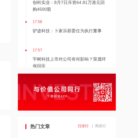
创科实业：8月7日斥资64.81万港元回
购4500股
17:58
驴迹科技：卜家乐获委任为执行董事
17:57
宇树科技上市对公司有何影响？荣晟环
保回应
17:57
从模型到应用，从投入到变现——AI办
公开启商业正循环
17:57
朗迪集团：公司机器人关节模组目前仍
处于小批验证阶段 尚未形成销售收入
热门文章
日排行
周排行
17:56