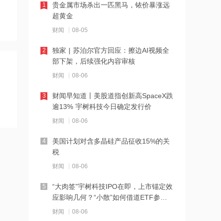
贵金属市场杀出一匹黑马，铱价暴涨远
1
磷化铟概念集体狂飙，稀有金属ETF华
超黄金
夏（159053）涨超3%
财闻
08-05
17:53
独家 | 苏泊尔官方回应：擦边AI视频全
2
福元医药：利塞膦酸钠片获药品注册证
部下架，后续强化内容审核
书
财闻
08-06
17:52
财闻早知道丨美股道指创新高SpaceX跌
3
泰恩康：全资子公司巴瑞替尼片中选第
逾13% 宇树科技今日确定发行价
十二批国家药品集采
财闻
08-06
17:51
美国计划对含多晶硅产品征收15%的关
4
德迈仕：公司拟2.07亿元收购上海数明
税
25%股权
财闻
08-06
17:50
“大肉签”宇树科技IPO在即，上市锚定效
5
中国建筑：控股股东获工商银行不超9亿
应影响几何？“小散”如何借道ETF参
元贷款增持股份
与？
财闻
08-06
17:50