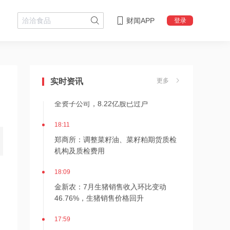
财闻APP
登录
18:29
特朗普将与多位矿企巨头高管开会，以
补充武器库存
18:20
实时资讯
更多
京东方A：控股股东北京电控吸收合并
全资子公司，8.22亿股已过户
18:11
郑商所：调整菜籽油、菜籽粕期货质检
机构及质检费用
18:09
金新农：7月生猪销售收入环比变动
46.76%，生猪销售价格回升
17:59