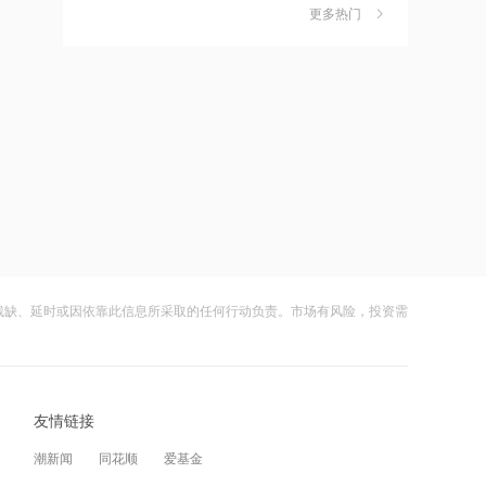
更多热门
茉莉奶白陷降薪罗生门，当事人称：公
6
创新药产业链双龙头同日超预期，产业
司从未和员工进行协商
景气与政策边际优化三浪叠加，板块配
置窗口显现
财闻
08-06
17:48
社保调仓路径曝光：减持6股、新进2
7
京东方A：LCD产品未来很长时间都将
股、加仓2股
占据主流需求
财闻
08-06
17:46
海昌海洋公园再迎百亿大佬，资本为何
8
联合国警告厄尔尼诺现象或致全球5000
扎堆亏损主题乐园？
万人陷入严重粮食危机
财闻
08-06
17:41
残缺、延时或因依靠此信息所采取的任何行动负责。市场有风险，投资需
大涨152%！哈啰、美团单车“好伙伴”登
9
小摩：刚果（金）禁令实际影响有限 对
陆A股
铜矿股维持正面看法
财闻
08-06
17:38
友情链接
妖股出笼！爱丽家居一字涨停，达成10
10
北森控股：8月7日耗资约33.16万港元
连板
回购10万股
潮新闻
同花顺
爱基金
财闻
08-06