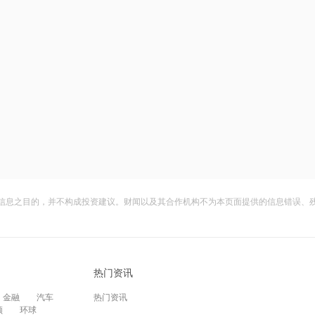
信息之目的，并不构成投资建议。财闻以及其合作机构不为本页面提供的信息错误、
热门资讯
金融
汽车
热门资讯
频
环球