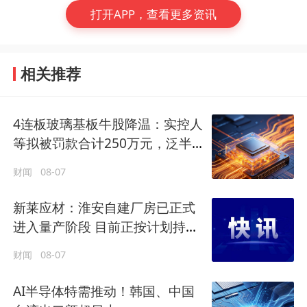
打开APP，查看更多资讯
相关推荐
4连板玻璃基板牛股降温：实控人
等拟被罚款合计250万元，泛半
导体领域业务尚处早期阶段
财闻
08-07
新莱应材：淮安自建厂房已正式
进入量产阶段 目前正按计划持续
推进产能释放
财闻
08-07
AI半导体特需推动！韩国、中国