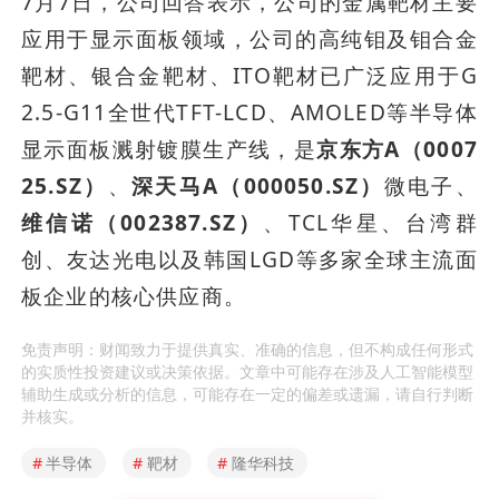
7月7日，公司回答表示，公司的金属靶材主要
应用于显示面板领域，公司的高纯钼及钼合金
靶材、银合金靶材、ITO靶材已广泛应用于G
2.5-G11全世代TFT-LCD、AMOLED等半导体
显示面板溅射镀膜生产线，是
京东方A（0007
25.SZ）
、
深天马A（000050.SZ）
微电子、
维信诺（002387.SZ）
、TCL华星、台湾群
创、友达光电以及韩国LGD等多家全球主流面
板企业的核心供应商。
免责声明：财闻致力于提供真实、准确的信息，但不构成任何形式
的实质性投资建议或决策依据。文章中可能存在涉及人工智能模型
辅助生成或分析的信息，可能存在一定的偏差或遗漏，请自行判断
并核实。
#
半导体
#
靶材
#
隆华科技