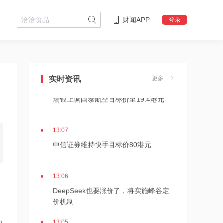
财闻APP
登录
13:08
伊朗副外长：霍尔木兹海峡协议接近收
尾 伊美尚未谈判
实时资讯
更多
13:07
瑞银上调国泰航空目标价至19.4港元
13:07
中信证券维持快手目标价80港元
13:06
DeepSeek也要涨价了，将实施峰谷定
价机制
13:05