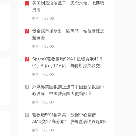
12:58
美国制裁洽洽瓜子、思念水饺、七匹狼
1
云锋基金斥3000万美元投资美AI初创
男装
Corgi
财闻
08-03
12:58
贵金属市场杀出一匹黑马，铱价暴涨远
2
大手笔！90家韩企共计敲定7.4万亿韩元
超黄金
现金分红，三星电子分红2.5万亿韩元领
财闻
08-05
衔
12:54
SpaceX营收暴增92%！星链贡献42.9
3
华尔街多家头部对冲基金遭黑客袭击
亿、AI仍亏12.6亿，与特斯拉关联交易
曝光
财闻
08-05
12:51
外媒称美国拟禁止进口中国新型数据中
4
台积电四季度3纳米月产能预计达18万
心设备，中国驻美国大使馆回应
片
财闻
08-04
12:23
营收增50%创新高、数据中心翻倍！
5
九龙仓置业：上半年净亏损1.76亿港
AMD交出“高分卷”，股价盘后仍跌超9%
元，上年同期亏损24.1亿港元
财闻
08-05