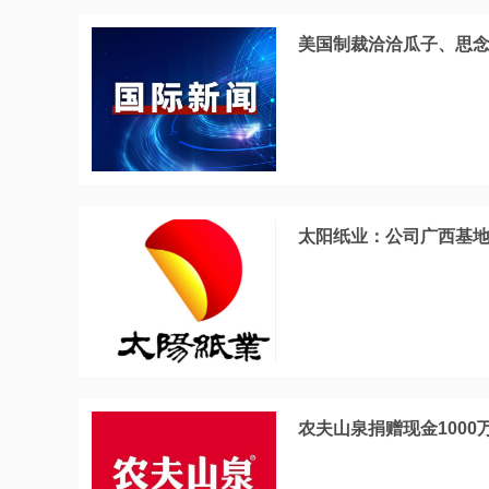
美国制裁洽洽瓜子、思
太阳纸业：公司广西基
农夫山泉捐赠现金100