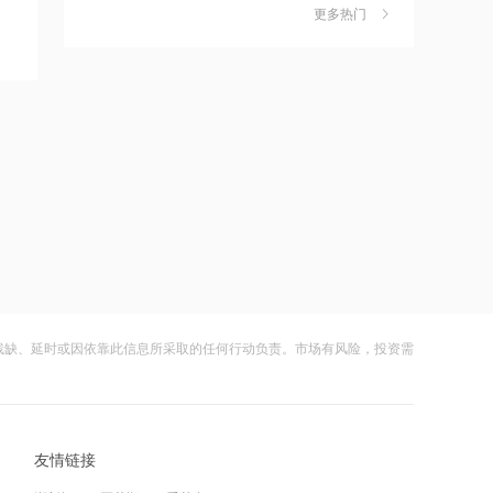
更多热门
12:21
财闻早知道丨道指标普创历史新高
6
温州宏丰：定增申请获深交所受理
SpaceX业绩炸裂不敌解禁风暴盘后跌逾
8%
财闻
08-05
12:21
嘀嗒出行发布2026周边游洞察：本地人
7
中广核与山东省政府签署战略合作协议
正在重新定义“去哪玩”
财闻
08-04
12:21
公司及实控人遭证监会立案 联创光电一
8
全球芯片LOF：将于8月6日下午开市起
字跌停
停牌至当日收市
财闻
08-05
12:21
DeepSeek又打赢了价格战
9
残缺、延时或因依靠此信息所采取的任何行动负责。市场有风险，投资需
超研股份：公司积极开拓核电行业无损
财闻
08-03
检测应用市场
光模块进口限制草案扰动短期情绪，国
10
12:20
产算力自主可控方向获资金回补
扬电科技：目前算力业务规模在陆续提
友情链接
财闻
08-05
升