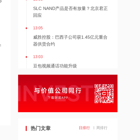
部
SLC NAND产品是否有放量？北京君正
回应
13:05
急饮用水和其他物资外，农夫山泉将捐赠现金 1000 万元，专项用于广西灾区灾后家园重建、农业生产恢复工作。 
威胜控股：巴西子公司获1.45亿元重合
器供货合约
产
13:03
豆包视频通话功能升级
13:03
抛弃AMD锁定英伟达，SpaceX独家采
用英伟达芯片，自身股价却大跌13.6%
13:00
微软七成AI业务营收依托OpenAI合作，
收入结构牵动行业估值
热门文章
日排行
周排行