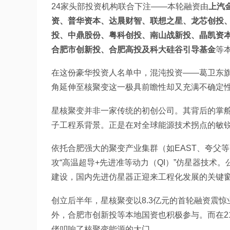
24家头部投资机构联合下注——本轮融资由
上汽
资、普华资本、达晨财智、联想之星、龙芯创投
投、中鼎股份、粤科创投、南山战新投、晶凯资
合肥市创新投、合肥高投及科大硅谷引导基金
等
在这份豪华投资人名单中，混沌投资——葛卫东
角延伸至核聚变这一极具前瞻性却又充满不确定
星核聚变并非一家传统的初创公司。其背后的掌舵
子工程系背景。正是在对全球能源技术拐点的敏
依托合肥强大的聚变产业集群（如EAST、夸父等
攻“高温超导+先进准等动力（QI）”仿星器技术。
建设，国内先进仿星器正迎来工程化发展的关键
创立后半年，星核聚变以8.3亿元的首轮融资震
外，合肥市创新投等本地国资也积极参与。而在2
佬叩响了核聚变能源的大门。