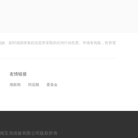
高市早苗再度对“无核三原则”含糊表态
11:26
宇树科技，明日申购！中一签，需缴款
7.54万元
残缺、延时或因依靠此信息所采取的任何行动负责。市场有风险，投资需
18:08
摩尔线程上半年营收大幅增长
147.42%，超2025年全年
友情链接
17:08
潮新闻
同花顺
爱基金
国融基金总经理变更，毛灵俊离任
16:41
黑龙江省水利厅召开水旱灾害防御会商
会议
erved. 浙江财闻互讯传媒有限公司版权所有
16:34