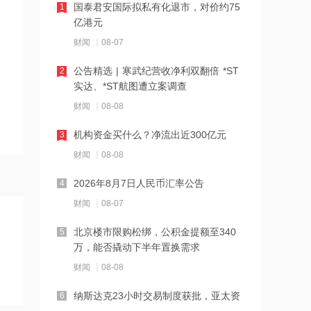
国泰君安国际拟私有化退市，对价约75
1
达
亿港元
16:23
财闻
08-07
中国黄金溯源金条可扫码回购 无需熔毁
公告精选 | 寒武纪营收净利双翻倍 *ST
2
检测
实达、*ST航图遭立案调查
16:23
财闻
08-08
中小银行跟进“返场”5年期大额存单
机构资金买什么？净流出近300亿元
3
财闻
08-08
16:22
2026年8月7日人民币汇率公告
4
宇树科技举行科创板IPO网上路演，发
行价150.80元/股
财闻
08-07
16:22
北京楼市限购松绑，公积金提额至340
5
万，能否撬动下半年置换需求
税务总局：对境外保险收益征税并非新
政策
财闻
08-08
16:14
纳斯达克23小时交易制度获批，亚太资
6