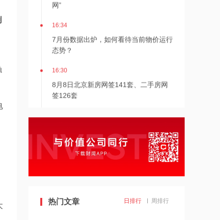
网”
创
16:34
。
7月份数据出炉，如何看待当前物价运行
态势？
16:30
触
8月8日北京新房网签141套、二手房网
签126套
电
16:30
北京发布楼市新政
16:27
7月多家明星量化私募产品跌超20%
热门文章
日排行
周排行
16:27
大
千亿级私募基金巨头景林资产清仓英伟