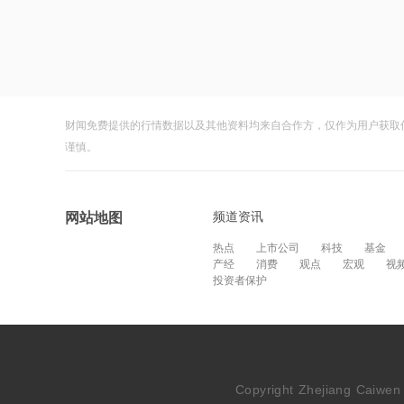
财闻免费提供的行情数据以及其他资料均来自合作方，仅作为用户获取
谨慎。
频道资讯
网站地图
热点
上市公司
科技
基金
产经
消费
观点
宏观
视
投资者保护
Copyright Zhejiang Cai