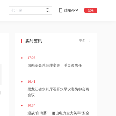
财闻APP
登录
18:08
摩尔线程上半年营收大幅增长
实时资讯
更多
147.42%，超2025年全年
17:08
国融基金总经理变更，毛灵俊离任
16:41
黑龙江省水利厅召开水旱灾害防御会商
司
会议
16:34
迎战“白海豚”，萧山电力全力筑牢“安全