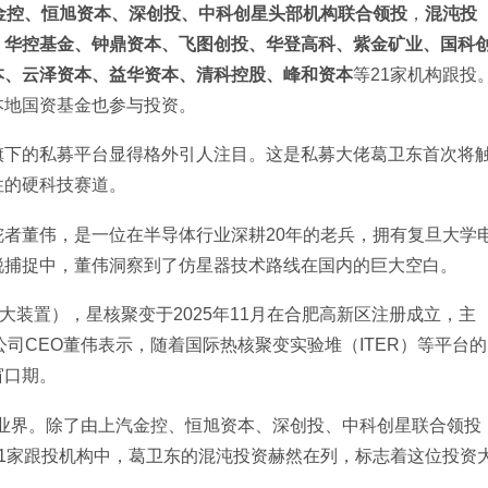
金控、恒旭资本、深创投、中科创星头部机构联合领投
，
混沌投
、华控基金、钟鼎资本、飞图创投、华登高科、紫金矿业、国科
本、云泽资本、益华资本、清科控股、峰和资本
等21家机构跟投
本地国资基金也参与投资。
旗下的私募平台显得格外引人注目。这是私募大佬葛卫东首次将
性的硬科技赛道。
者董伟，是一位在半导体行业深耕20年的老兵，拥有复旦大学
锐捕捉中，董伟洞察到了仿星器技术路线在国内的巨大空白。
大装置），星核聚变于2025年11月在合肥高新区注册成立，主
公司CEO董伟表示，随着国际热核聚变实验堆（ITER）等平台的
窗口期。
惊业界。除了由上汽金控、恒旭资本、深创投、中科创星联合领投
1家跟投机构中，葛卫东的混沌投资赫然在列，标志着这位投资